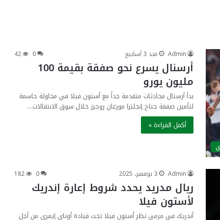
Admin
منذ 3 أسابيع
0
42
أرسنال يسرع نحو صفقة بقيمة 100
مليون يورو
بدأ أرسنال محادثات متقدمة جداً مع أستون فيلا في محاولة حاسمة
لتأمين صفقة جناح إنجلترا مورغان روجرز خلال سوق الانتقالات…
أكمل القراءة »
ي
Admin
3 نوفمبر، 2025
0
182
ريال مدريد يحدد شروط إعارة إندريك
لأستون فيلا
أندريك في مرمى نظر أستون فيلا تحت قيادة أوناي إيمري من أجل