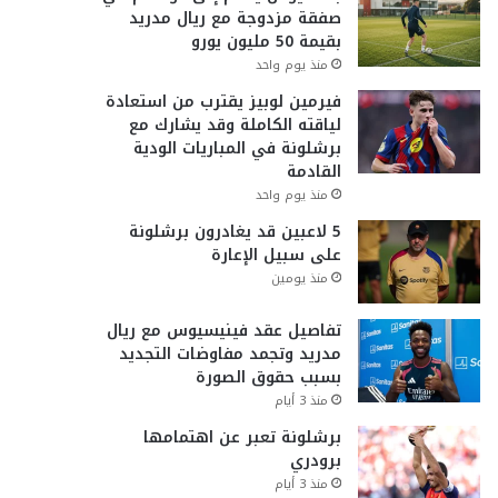
صفقة مزدوجة مع ريال مدريد
بقيمة 50 مليون يورو
منذ يوم واحد
فيرمين لوبيز يقترب من استعادة
لياقته الكاملة وقد يشارك مع
برشلونة في المباريات الودية
القادمة
منذ يوم واحد
5 لاعبين قد يغادرون برشلونة
على سبيل الإعارة
منذ يومين
تفاصيل عقد فينيسيوس مع ريال
مدريد وتجمد مفاوضات التجديد
بسبب حقوق الصورة
منذ 3 أيام
برشلونة تعبر عن اهتمامها
برودري
منذ 3 أيام