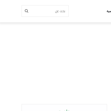
بحث
مية
عن