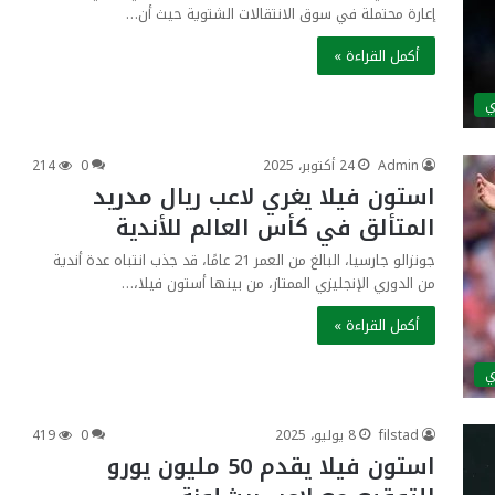
إعارة محتملة في سوق الانتقالات الشتوية حيث أن…
أكمل القراءة »
ي
Admin
24 أكتوبر، 2025
0
214
استون فيلا يغري لاعب ريال مدريد
المتألق في كأس العالم للأندية
جونزالو جارسيا، البالغ من العمر 21 عامًا، قد جذب انتباه عدة أندية
من الدوري الإنجليزي الممتاز، من بينها أستون فيلا،…
أكمل القراءة »
ي
filstad
8 يوليو، 2025
0
419
استون فيلا يقدم 50 مليون يورو