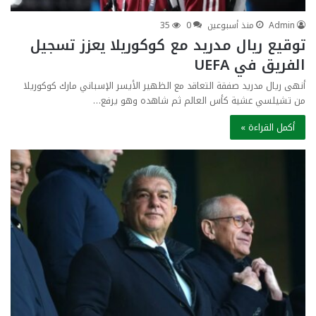
Admin
منذ أسبوعين
0
35
توقيع ريال مدريد مع كوكوريلا يعزز تسجيل
الفريق في UEFA
أنهى ريال مدريد صفقة التعاقد مع الظهير الأيسر الإسباني مارك كوكوريلا
من تشيلسي عشية كأس العالم ثم شاهده وهو يرفع…
أكمل القراءة »