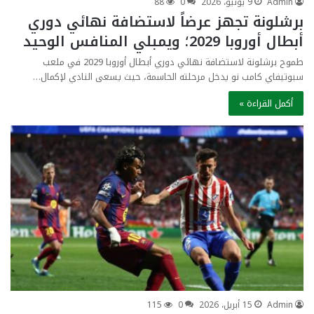
Admin
9 يونيو، 2026
0
88
برشلونة تجهز عرضاً لاستضافة نهائي دوري
أبطال أوروبا 2029؛ ويمبلي المنافس الوحيد
طموح برشلونة لاستضافة نهائي دوري أبطال أوروبا 2029 في ملعب
سبوتيفاي كامب نو يدخل مرحلته الحاسمة، حيث يسعى النادي لإكمال…
أكمل القراءة »
Admin
15 أبريل، 2026
0
115