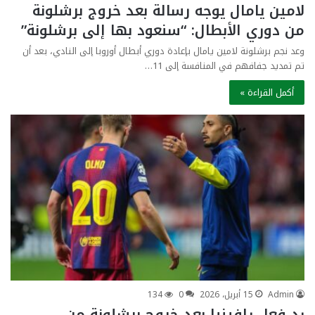
لامين يامال يوجه رسالة بعد خروج برشلونة
من دوري الأبطال: “سنعود بها إلى برشلونة”
وعد نجم برشلونة لامين يامال بإعادة دوري أبطال أوروبا إلى النادي، بعد أن
تم تمديد جفافهم في المنافسة إلى 11…
أكمل القراءة »
Admin
15 أبريل، 2026
0
134
رد فعل رافينيا بعد خروج برشلونة من