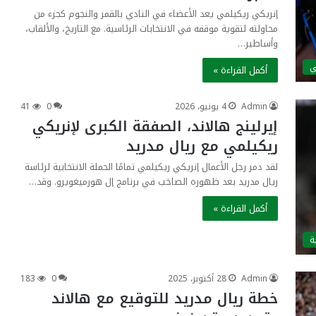
إنريكي ريكيلمي يعد الأعضاء في النادي بالقمر والنجوم كجزء من
محاولته لتقوية موقفه في الانتخابات الرئاسية. مع التاريخ، والألقاب،
وأساطير…
ي
أكمل القراءة »
Admin
4 يونيو، 2026
0
41
إيرلينج هالاند، الصفقة الكبرى لإنريكي
ريكيلمي مع ريال مدريد
لقد دمر رجل الأعمال إنريكي ريكيلمي تمامًا الحملة الانتخابية لرئاسة
ريال مدريد بعد ظهوره الصاخب في برنامج إل هورميغويرو. وقد…
أكمل القراءة »
ة
Admin
28 أكتوبر، 2025
0
183
خطة ريال مدريد للتوقيع مع هالاند