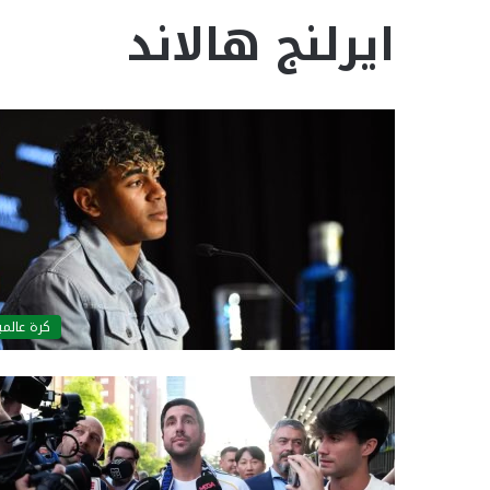
ايرلنج هالاند
كرة عالمي