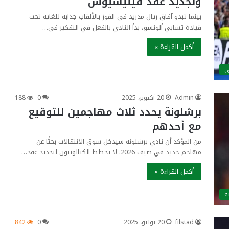
وتجديد عقد فينيسيوس
بينما تبدو آفاق ريال مدريد في الفوز بالألقاب جذابة للغاية تحت
قيادة تشابي ألونسو، بدأ النادي بالفعل في التفكير في…
أكمل القراءة »
ي
Admin
20 أكتوبر، 2025
0
188
برشلونة يحدد ثلاث مهاجمين للتوقيع
مع أحدهم
من المؤكد أن نادي برشلونة سيدخل سوق الانتقالات بحثًا عن
مهاجم جديد في صيف 2026. لا يخطط الكتالونيون لتجديد عقد…
أكمل القراءة »
ة
filstad
20 يوليو، 2025
0
842