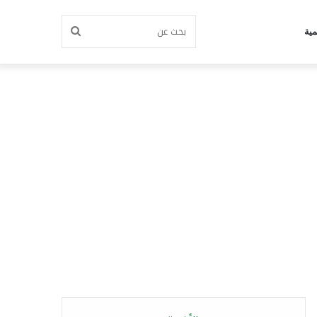
بحث
مية
عن