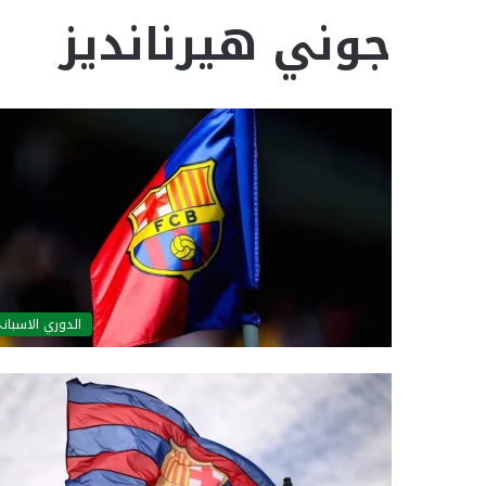
جوني هيرنانديز
الدوري الاسبان