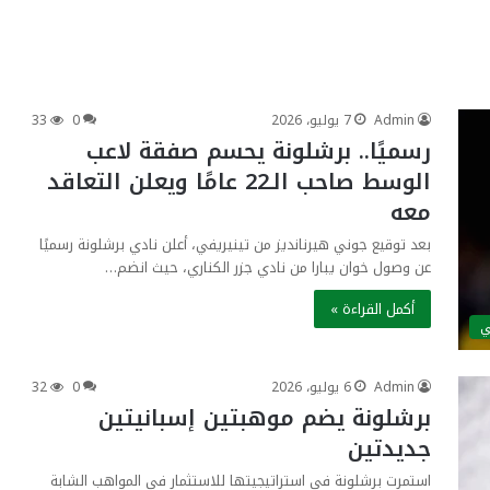
Admin
7 يوليو، 2026
0
33
رسميًا.. برشلونة يحسم صفقة لاعب
الوسط صاحب الـ22 عامًا ويعلن التعاقد
معه
بعد توقيع جوني هيرنانديز من تينيريفي، أعلن نادي برشلونة رسميًا
عن وصول خوان يبارا من نادي جزر الكناري، حيث انضم…
أكمل القراءة »
ي
Admin
6 يوليو، 2026
0
32
برشلونة يضم موهبتين إسبانيتين
جديدتين
استمرت برشلونة في استراتيجيتها للاستثمار في المواهب الشابة