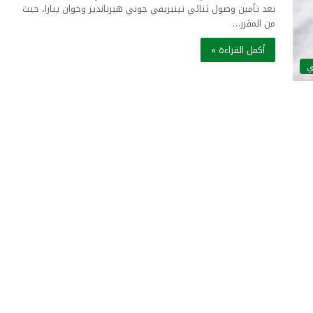
بعد تأمين وصول ثنائي تينيريفي جوني هيرنانديز وخوان يبارا، حيث
من المقرر…
أكمل القراءة »
ي