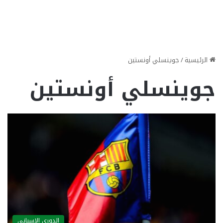
الرئيسية
/
جوينسلي أونستين
جوينسلي أونستين
الدوري الاسباني