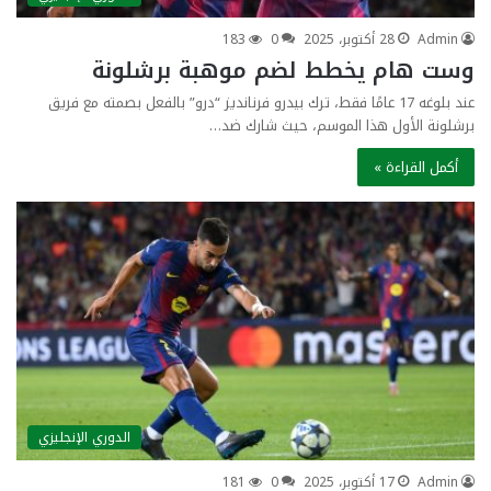
Admin
28 أكتوبر، 2025
0
183
وست هام يخطط لضم موهبة برشلونة
عند بلوغه 17 عامًا فقط، ترك بيدرو فرنانديز “درو” بالفعل بصمته مع فريق
برشلونة الأول هذا الموسم، حيث شارك ضد…
أكمل القراءة »
الدوري الإنجليزي
Admin
17 أكتوبر، 2025
0
181