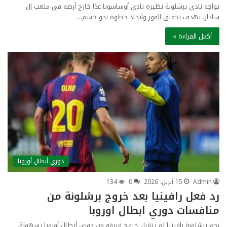
يواجه نادي برشلونة نظيره نادي أوساسونا غدًا خارج أرضه في ملعب إل
سادار، بهدف تحقيق الفوز واتخاذ خطوة نحو حسم…
أكمل القراءة »
دوري أبطال أوروبا
Admin
15 أبريل، 2026
0
134
رد فعل رافينيا بعد خروج برشلونة من
منافسات دوري ابطال اوروبا
نجم برشلونة رافينيا لم يتقبل خروج فريقه من دوري أبطال أوروبا بسهولة.