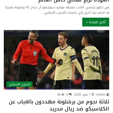
في تطور رئيسي، أفادت صحيفة موندو ديبورتيفو أن جناح FC برشلونة رافينيا
قد انضم مرة أخرى إلى جلسات التدريب الجماعي…
أكمل القراءة »
الدوري الاسباني
Admin
1 مايو، 2026
0
98
ثلاثة نجوم من برشلونة مهددون بالغياب عن
الكلاسيكو ضد ريال مدريد