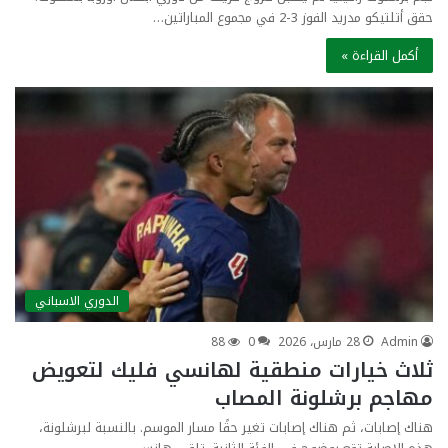
حقق أتلتيكو مدريد الفوز 3-2 في مجموع المباراتين…
أكمل القراءة »
الدوري الاسباني
Admin
28 مارس، 2026
0
88
ثلاث خيارات منطقية لهانسي فليك لتعويض
مهاجم برشلونة المصاب
هناك إصابات، ثم هناك إصابات تغير حقًا مسار الموسم. بالنسبة لبرشلونة،