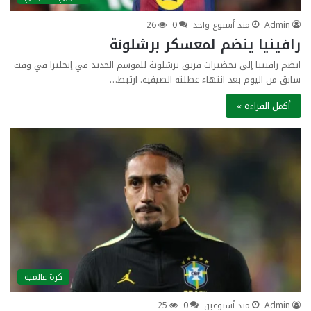
Admin
منذ أسبوع واحد
0
26
رافينيا ينضم لمعسكر برشلونة
انضم رافينيا إلى تحضيرات فريق برشلونة للموسم الجديد في إنجلترا في وقت
سابق من اليوم بعد انتهاء عطلته الصيفية. ارتبط…
أكمل القراءة »
كرة عالمية
Admin
منذ أسبوعين
0
25