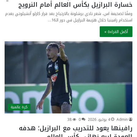
خسارة البرازيل بكأس العالم أمام النرويج
وفقًا لصحيفة اس، شعر نادي برشلونة بالارتياح بعد قرار كارلو أنشيلوتي بعدم
استخدام رافينيا خلال هزيمة البرازيل في دور الـ16…
أكمل القراءة »
كرة عالمية
Admin
4 يوليو، 2026
0
38
رافينها يعود للتدريب مع البرازيل؛ هدفه
العودة لربع نهائي كأس العالم