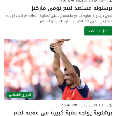
Admin
منذ 23 ساعة
0
8
برشلونة مستعد لبيع تومي ماركيز
تجري برشلونة مفاوضات مع مانشستر سيتي لمحاولة التعاقد مع لاعب الوسط
الإسباني رودري هذا الصيف. ومع ذلك، يبدو أنه ليس…
أكمل القراءة »
الدوري الاسباني
Admin
منذ يومين
0
15
برشلونة يواجه عقبة كبيرة في سعيه لضم