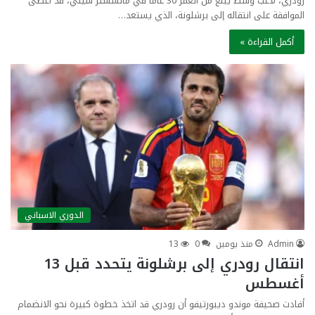
رودري، لاعب وسط يبلغ من العمر 30 عامًا في مانشستر سيتي، قد أعطى
الموافقة على انتقاله إلى برشلونة، الذي يستعد…
أكمل القراءة »
الدوري الاسباني
Admin
منذ يومين
0
13
انتقال رودري إلى برشلونة يتحدد قبل 13
أغسطس
أفادت صحيفة موندو ديبورتيفو أن رودري قد اتخذ خطوة كبيرة نحو الانضمام