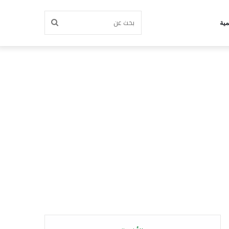
بحث
مية
عن