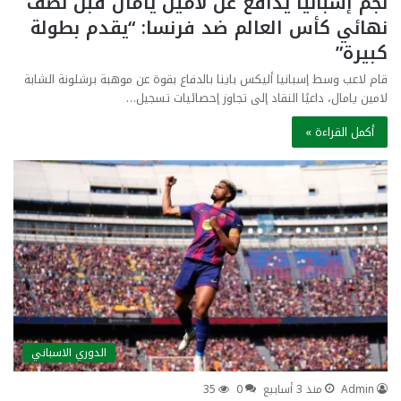
نجم إسبانيا يدافع عن لامين يامال قبل نصف
نهائي كأس العالم ضد فرنسا: “يقدم بطولة
كبيرة”
قام لاعب وسط إسبانيا أليكس باينا بالدفاع بقوة عن موهبة برشلونة الشابة
لامين يامال، داعيًا النقاد إلى تجاوز إحصائيات تسجيل…
أكمل القراءة »
الدوري الاسباني
Admin
منذ 3 أسابيع
0
35