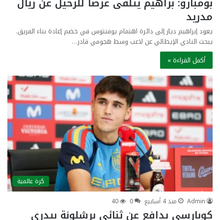
بومبازو: براهيم يتلقى عرضاً للرحيل عن ريال
مدريد
يعود إبراهيم دياز إلى دائرة اهتمام يوفنتوس في خضم إعادة بناء الفريق.
يبحث النادي الإيطالي عن لاعب وسط هجومي قادر…
أكمل القراءة »
كرة عالمية
Admin
منذ 4 أسابيع
0
40
كوبارسي يدافع عن ثنائي برشلونة بيدري