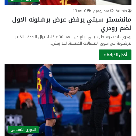
Admin
منذ يومين
0
13
مانشستر سيتي يرفض عرض برشلونة الأول
لضم رودري
رودري، لاعب وسط إسباني يبلغ من العمر 30 عامًا، لا يزال الهدف الكبير
لبرشلونة في سوق الانتقالات الصيفية. لقد رفض…
أكمل القراءة »
الدوري الاسباني