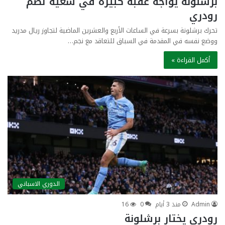
برشلونة يواجه عقبة كبيرة في سعيه لضم
رودري
تحرك برشلونة بسرعة في الساعات الأربع والعشرين الماضية لتجاوز ريال مدريد
ووضع نفسه في المقدمة في السباق للتعاقد مع نجم…
أكمل القراءة »
الدوري الاسباني
Admin
منذ 3 أيام
0
16
رودري يختار برشلونة