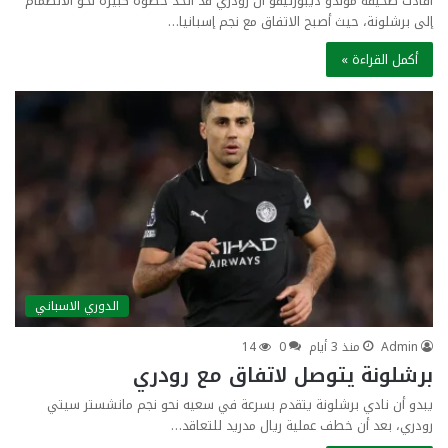
أفادت صحيفة موندو ديبورتيفو أن رودري قد اتخذ خطوة كبيرة نحو الانضمام
إلى برشلونة، حيث أصبح الاتفاق مع نجم إسبانيا…
أكمل القراءة »
الدوري الاسباني
Admin
منذ 3 أيام
0
14
برشلونة يتوصل لاتفاق مع رودري
يبدو أن نادي برشلونة يتقدم بسرعة في سعيه نحو نجم مانشستر سيتي
رودري، بعد أن خطف عملية ريال مدريد للتعاقد…