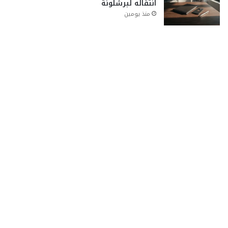
انتقاله لبرشلونة
منذ يومين