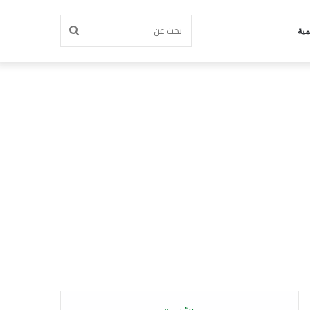
بحث
مية
عن