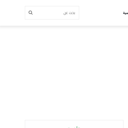
بحث
مية
عن