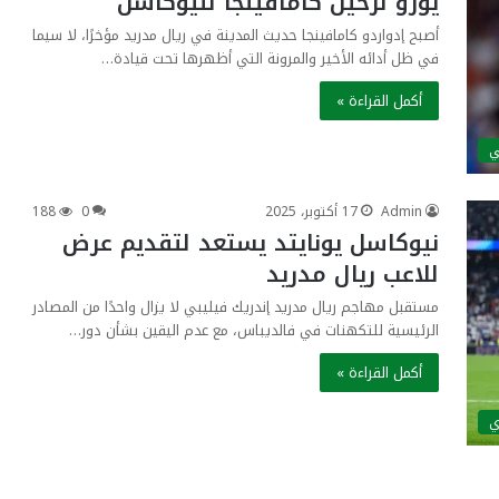
يورو لرحيل كامافينجا لنيوكاسل
أصبح إدواردو كامافينجا حديث المدينة في ريال مدريد مؤخرًا، لا سيما
في ظل أدائه الأخير والمرونة التي أظهرها تحت قيادة…
أكمل القراءة »
ي
Admin
17 أكتوبر، 2025
0
188
نيوكاسل يونايتد يستعد لتقديم عرض
للاعب ريال مدريد
مستقبل مهاجم ريال مدريد إندريك فيليبي لا يزال واحدًا من المصادر
الرئيسية للتكهنات في فالديباس، مع عدم اليقين بشأن دور…
أكمل القراءة »
ي