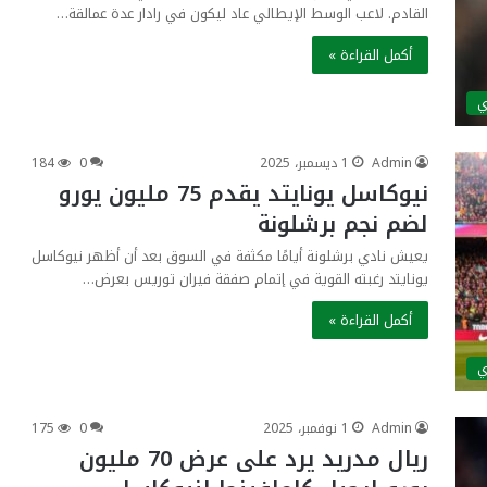
القادم. لاعب الوسط الإيطالي عاد ليكون في رادار عدة عمالقة…
أكمل القراءة »
ي
Admin
1 ديسمبر، 2025
0
184
نيوكاسل يونايتد يقدم 75 مليون يورو
لضم نجم برشلونة
يعيش نادي برشلونة أيامًا مكثفة في السوق بعد أن أظهر نيوكاسل
يونايتد رغبته القوية في إتمام صفقة فيران توريس بعرض…
أكمل القراءة »
ي
Admin
1 نوفمبر، 2025
0
175
ريال مدريد يرد على عرض 70 مليون