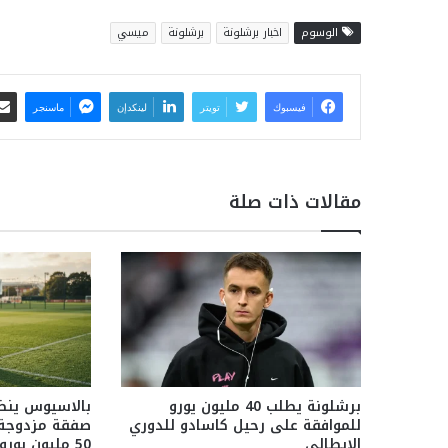
الوسوم
اخبار برشلونة
برشلونة
ميسي
فيسبوك
تويتر
لينكدإن
ماسنجر
مقالات ذات صلة
برشلونة يطلب 40 مليون يورو
بالاسيوس ينض
للموافقة على رحيل كاسادو للدوري
صفقة مزدوجة م
الايطالي
50 مليون يورو