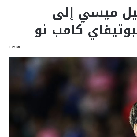
نيل ميسي إلى
وتيفاي كامب نو
175