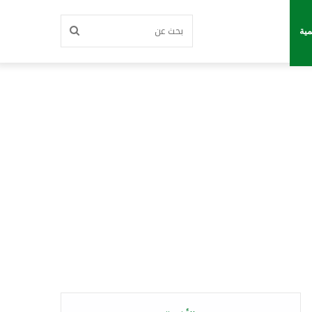
بحث
مية
عن