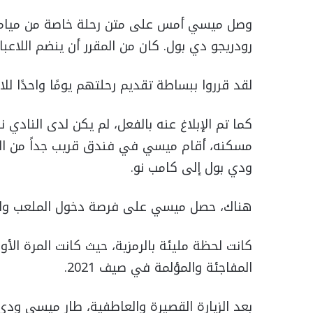
رودريجو دي بول. كان من المقرر أن ينضم اللاعبا
لقد قرروا ببساطة تقديم رحلتهم يومًا واحدًا ل
كما تم الإبلاغ عنه بالفعل، لم يكن لدى النادي ن
مسكنه، أقام ميسي في فندق قريب جداً من المل
ودي بول إلى كامب نو.
هناك، حصل ميسي على فرصة دخول الملعب والتأ
كانت لحظة مليئة بالرمزية، حيث كانت المرة ال
المفاجئة والمؤلمة في صيف 2021.
بعد الزيارة القصيرة والعاطفية، طار ميسي ودي ب