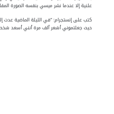
علنية إلا عندما نشر ميسي بنفسه الصورة المفا
كتب على إنستجرام: “في الليلة الماضية عدت إل
حيث جعلتموني أشعر ألف مرة أنني أسعد شخص 