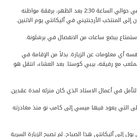
وصل ميسي أمس على متن رحلة خاصة من ميامي حوالي الساعة 2:30 بعد الظهر، برفقة مواطنه
ن إلى المنتخب الأرجنتيني في أليكانتي يوم الاثنين.
لاستمتاع ببضع ساعات من الانفصال في برشلونة.
فسه أي معلومات عن الزيارة. بدلاً من الإقامة في
عب مع رفيقه، بيبي كوستا. بعد العشاء، انتقل هو
مل في أعمال الاستاد الذي كان منزله لمدة عقدين.
أولى التي يعود فيها ميسي إلى كامب نو منذ مغادرته
ول إلى أليكانتي هذا الصباح. لم تصبح الزيارة السرية