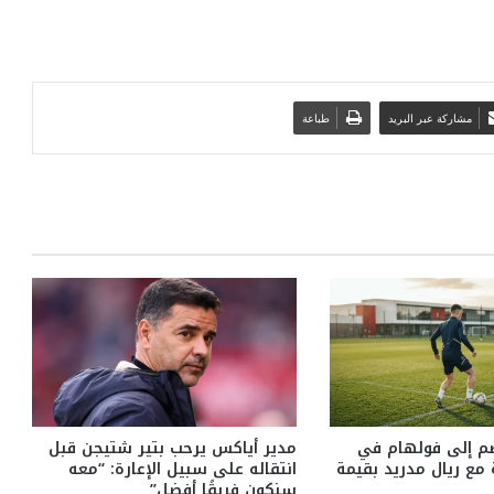
مشاركة عبر البريد
طباعة
م إلى فولهام في
مدير أياكس يرحب بتير شتيجن قبل
ع ريال مدريد بقيمة
انتقاله على سبيل الإعارة: “معه
سنكون فريقًا أفضل”