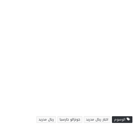
الوسوم
اخبار ريال مدريد
جونزالو جارسيا
ريال مدريد