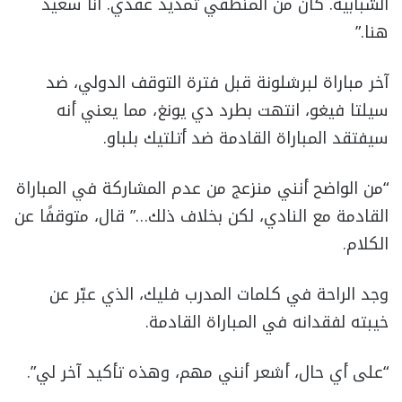
الشبابية. كان من المنطقي تمديد عقدي. أنا سعيد
هنا.”
آخر مباراة لبرشلونة قبل فترة التوقف الدولي، ضد
سيلتا فيغو، انتهت بطرد دي يونغ، مما يعني أنه
سيفتقد المباراة القادمة ضد أتلتيك بلباو.
“من الواضح أنني منزعج من عدم المشاركة في المباراة
القادمة مع النادي، لكن بخلاف ذلك…” قال، متوقفًا عن
الكلام.
وجد الراحة في كلمات المدرب فليك، الذي عبّر عن
خيبته لفقدانه في المباراة القادمة.
“على أي حال، أشعر أنني مهم، وهذه تأكيد آخر لي”.