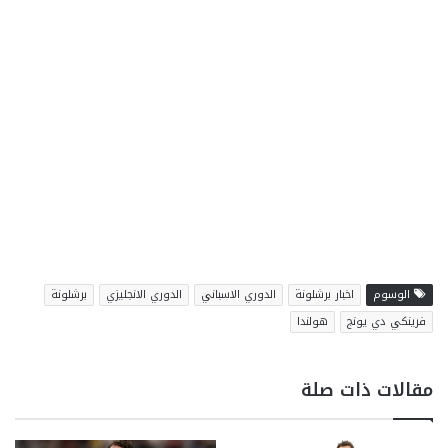
الوسوم
اخبار برشلونة
الدوري الاسباني
الدوري الانجليزي
برشلونة
فرينكي دي يونج
هولندا
مقالات ذات صلة