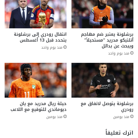
برشلونة يعتبر ضم مهاجم
انتقال رودري إلى برشلونة
أتلتيكو مدريد “مستحيلاً”
يتحدد قبل 13 أغسطس
ويبحث عن بدائل
منذ يوم واحد
منذ يوم واحد
برشلونة يتوصل لاتفاق مع
حيلة ريال مدريد مع يان
رودري
ديوماندي للتوقيع مع اللاعب
منذ يومين
منذ يومين
اترك تعليقاً