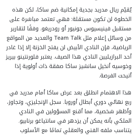
يُقيّم ريال مدريد بجدية إمكانية ضم ساكا، لكن هذه
الخطوة لن تكون مستقلة: فهي تعتمد مباشرة على
مستقبل فينيسيوس جونيور أو رودريغو. وفقًا لتقارير
من وسائل إعلام مثل Team Talk والعديد من المواقع
الرياضية، فإن النادي الأبيض لن يفتح الخزنة إلا إذا غادر
أحد البرازيليين النادي هذا الصيف. يعتبر فلورنتينو بيريز
وخوسيه أنخيل سانشيز ساكا صفقة ذات أولوية إذا
أتيحت الفرصة.
هذا الاهتمام انطلق بعد عرض ساكا أمام مدريد في
ربع نهائي دوري أبطال أوروبا. سجل الإنجليزي، وتجاوز،
وأظهر شخصية، مما أقنع المسؤولين في النادي
الملكي بأنه يمكن أن يزدهر في سانتياغو برنابيو.
يتناسب ملفه الفني والعقلي تمامًا مع الأسلوب