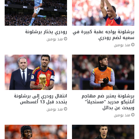
برشلونة يواجه عقبة كبيرة في
رودري يختار برشلونة
سعيه لضم رودري
منذ يومين
منذ يومين
برشلونة يعتبر ضم مهاجم
انتقال رودري إلى برشلونة
أتلتيكو مدريد “مستحيلاً”
يتحدد قبل 13 أغسطس
ويبحث عن بدائل
منذ يومين
منذ يومين