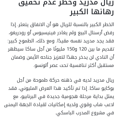
ريال مدريد وخطر عدم تحقيق
رهانها الكبير
الخطر الكبير بالنسبة للريال هو أن الاتفاق يتعثر. إذا
رفض أرسنال البيع ولم يغادر فينيسيوس أو رودريغو،
فقد يجد مدريد نفسه مقيدًا. ومع ذلك، الطموح كبير:
تقديم ما بين 120 و150 مليونًا من أجل ساكا سيظهر
أن النادي لن يدخر جهدًا لتعزيز جناحه الأيمن وضمان
مستقبل أكثر تنافسية تحت عصر ألونسو.
ريال مدريد لديه في ذهنه حركة طموحة من أجل
بوكايو ساكا. إذا تم تأكيد هذا العرض المليوني، فقد
يمثل بداية مرحلة هجومية جديدة في البرنابيو، مع
لاعب شاب وقوي ولديه إمكانيات لقيادة الجهة اليمنى
في مشروع المدرب الباسكي.