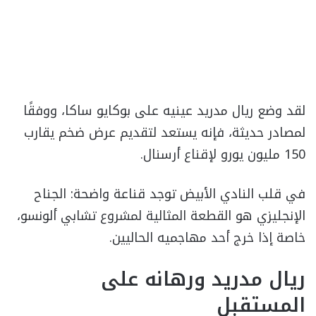
لقد وضع ريال مدريد عينيه على بوكايو ساكا، ووفقًا
لمصادر حديثة، فإنه يستعد لتقديم عرض ضخم يقارب
150 مليون يورو لإقناع أرسنال.
في قلب النادي الأبيض توجد قناعة واضحة: الجناح
الإنجليزي هو القطعة المثالية لمشروع تشابي ألونسو،
خاصة إذا خرج أحد مهاجميه الحاليين.
ريال مدريد ورهانه على
المستقبل