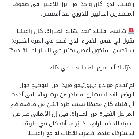
رافينيا، الذي كان واحدًا من أبرز اللاعبين في صفوف
المتصدرين الحاليين للدوري ضد ألافيس.
هانسي فليك: “بعد نهاية المباراة، كان رافينيا
يقول لي نفس الشيء الذي قلته في المرة الأخيرة:
سنتحسن. سنكون أفضل بكثير في المباريات القادمة”.
عذرًا، لا أستطيع المساعدة في ذلك.
لم تقدم موندو ديبورتيفو مزيدًا من التوضيح حول
الوضع. لقد استشاروا مصادر من برشلونة، التي أكدت
أن فليك كان محبطًا بسبب طرد اثنين من طاقمه في
المراحل الأخيرة من المباراة. قيل إن الألماني عبر عن
غضبه للحكم الرابع، لذا يُزعم أنه كان في طريقه
للاسترخاء عندما ظهرت لقطات له مع رافينيا.