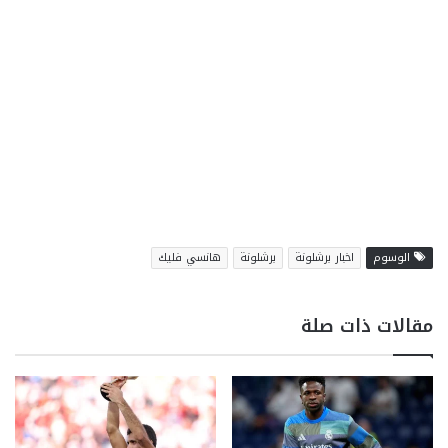
الوسوم
اخبار برشلونة
برشلونة
هانسي فليك
مقالات ذات صلة