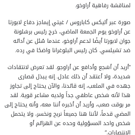
لمناقشة رفاهية أراوخو.
صورة عبر أليكس كاباروس / غيتي إيماجز دفاع لابورتا
عن أراوخو يوم الجمعة الماضي، خرج رئيس برشلونة
جوان لابورتا أيضًا لدعم أراوخو، عندما سُئل عن أدائه
ضد تشيلسي. كان رئيس البلوغرانا واضحًا في رده.
“أريد أن أشجع وأدافع عن أراوجو. لقد تعرض لانتقادات
شديدة، ولا أعتقد أن ذلك عادل. إنه يبذل قصارى
جهده في الملعب، إنه قائدنا، والآن يحتاج إلى تجاوز
هذا لأنه شخص عاطفي جداً ولديه مشاعر قوية. لقد
مر بوقت صعب، وأريد أن أخبره أننا معه، وأنه يحتاج إلى
المضي قدماً، لأننا هنا جميعاً نربح ونخسر، ولا يتحمل
شخص واحد المسؤولية وحده عن الهزائم أو
الانتصارات.”