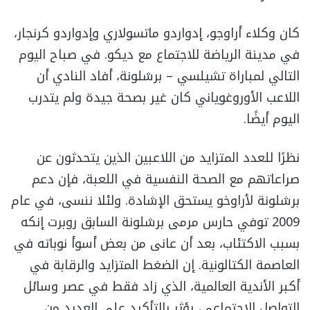
كان وكلاء أراوجو، إدواردو ماتسولاري وإدواردو كرنجار،
في مدينة الرياضة للاجتماع مع ديكو. في صباح اليوم
التالي لمباراة تشيلسي – برشلونة، أفاد النادي أن
اللاعب الأوروغوياني كان غير بصحة جيدة ولم يتدرب
اليوم أيضًا.
نظرًا للعدد المتزايد من اللاعبين الذين يتحدثون عن
صراعاتهم مع الصحة النفسية في اللعبة، فإن دعم
برشلونة لأراوخو يستحق الإشادة. ولئلا ننسى، في عام
2009 توفي حارس مرمى برشلونة السابق روبرت إنكه
بسبب الاكتئاب، بعد أن عانى من بعض أسوأ نوباته في
العاصمة الكتالونية. إن الضغط المتزايد والرقابة في
أكبر الأندية العالمية، الذي زاد فقط في عصر وسائل
التواصل الاجتماعي، يؤثر بالتأكيد على العديد من