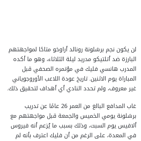
لن يكون نجم برشلونة رونالد أراوخو متاحًا لمواجهتهم
البارزة ضد أتلتيكو مدريد ليلة الثلاثاء، وهو ما أكده
المدرب هانسي فليك في مؤتمره الصحفي قبل
المباراة يوم الاثنين. تاريخ عودة اللاعب الأوروجوياني
غير معروف، ولم تحدد النادي أي أهداف لتحقيق ذلك.
غاب المدافع البالغ من العمر 26 عامًا عن تدريب
برشلونة يومي الخميس والجمعة قبل مواجهتهم مع
ألافيس يوم السبت، وذلك بسبب ما يُزعم أنه فيروس
في المعدة، على الرغم من أن فليك اعترف بأنه لم