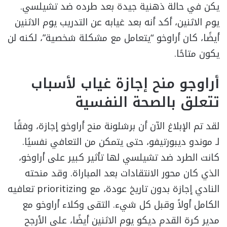
يكن في حالة ذهنية جيدة بعد طرده ضد تشيلسي.
يوم الاثنين، أكد أنه بعد غيابه عن التدريب يوم الاثنين
أيضًا، كان أراوخو “يتعامل مع مشكلة شخصية”، لكنه لن
يكون متاحًا.
أراوجو منح إجازة غياب لأسباب
تتعلق بالصحة النفسية
لقد تم الإبلاغ الآن أن برشلونة منح أراوخو إجازة، وفقًا
لـ موندو ديبورتيفو، حتى يتمكن من التعافي نفسيًا.
كانت الطرد ضد تشيلسي لها تأثير كبير على أراوخو،
الذي كان محور الانتقادات بعد المباراة. وقد منحته
النادي إجازة بدون تاريخ عودة، مع prioritizing تعافيه
الكامل أولاً وقبل كل شيء. التقى وكلاء أراوخو مع
مدير كرة القدم ديكو يوم الاثنين أيضًا، على الأرجح