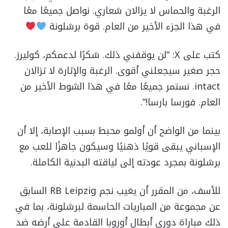
الرغبة والحماس لا يزالان شعاري. نواصل جميعًا معًا
في هذا الجزء الأخير من العام. قوة برشلونة
كتب على X: “لن يوقفني ذلك. شكرًا لدعمكم، كوليرز.
حجر صغير سيجعلني أقوى. الرغبة والإثارة لا تزالان
intact. نستمر جميعًا معًا في هذا الشوط الأخير من
العام. فورسا بارسا!”.
بينما من الواضح أن أولمو محبط بسبب الإصابة، إلا أن
الإسباني يبقى قويًا ذهنيًا وسيكون جاهزًا للعب مع
برشلونة بمجرد عودته إلى لياقته البدنية الكاملة.
للأسف، من المقرر أن يغيب نجم RB Leipzig السابق
عن مجموعة من المباريات الحاسمة لبرشلونة، بما في
ذلك مباراة دوري أبطال أوروبا القادمة على أرضه ضد