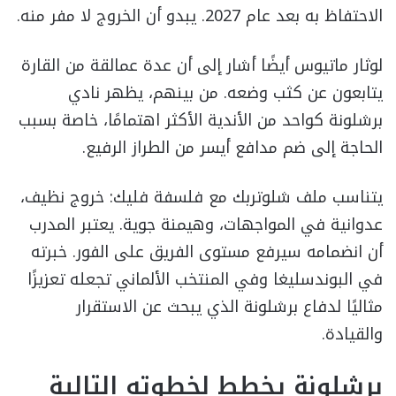
الاحتفاظ به بعد عام 2027. يبدو أن الخروج لا مفر منه.
لوثار ماتيوس أيضًا أشار إلى أن عدة عمالقة من القارة
يتابعون عن كثب وضعه. من بينهم، يظهر نادي
برشلونة كواحد من الأندية الأكثر اهتمامًا، خاصة بسبب
الحاجة إلى ضم مدافع أيسر من الطراز الرفيع.
يتناسب ملف شلوتربك مع فلسفة فليك: خروج نظيف،
عدوانية في المواجهات، وهيمنة جوية. يعتبر المدرب
أن انضمامه سيرفع مستوى الفريق على الفور. خبرته
في البوندسليغا وفي المنتخب الألماني تجعله تعزيزًا
مثاليًا لدفاع برشلونة الذي يبحث عن الاستقرار
والقيادة.
برشلونة يخطط لخطوته التالية