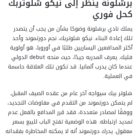
برشلونة ينظر إلى نيكو شلوتربك
كحل فوري
يملك نادي برشلونة وضوحًا بشأن من يجب أن يتصدر
تلك إعادة البناء. نيكو شلوتربك، نجم دورتموند وأحد
أكثر المدافعين اليساريين طلبًا في أوروبا، هو أولوية
فليك. يعرف المدربه جيدًا، حيث منحه debut الدولي
عندما كان يدرب ألمانيا. قد تكون تلك العلاقة حاسمة
في العملية.
شلوتر بيك سيواجه آخر عام من عقده الصيف المقبل.
لم يتمكن دورتموند من التقدم في مفاوضات التجديد،
ووفقًا لمصادر متعددة، فقد قرر المدافع بالفعل عدم
تمديد ارتباطه. هذه الوضعية تفتح الباب للبيع بسعر
معقول. يدرك دورتموند أنه لا يمكنه المخاطرة بفقدانه