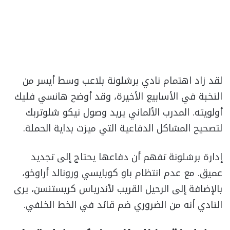
لقد زاد اهتمام نادي برشلونة بلاعب وسط أيسر من
النخبة في الأسابيع الأخيرة، وقد أوضح هانسي فليك
أولويته. المدرب الألماني يريد وصول نيكو شلوتربك
لتصحيح المشاكل الدفاعية التي ميزت بداية الحملة.
إدارة برشلونة تفهم أن دفاعها يحتاج إلى تجديد
عميق. مع عدم انتظام باو كوبايسي ورونالد أراوخو،
بالإضافة إلى الرحيل القريب لأندرياس كريستنسن، يرى
النادي أنه من الضروري ضم قائد في الخط الخلفي.