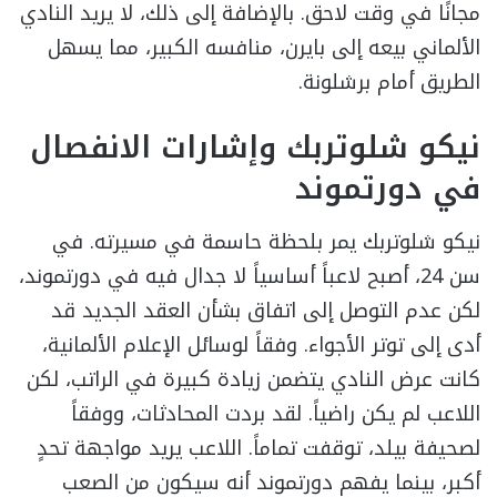
مجانًا في وقت لاحق. بالإضافة إلى ذلك، لا يريد النادي
الألماني بيعه إلى بايرن، منافسه الكبير، مما يسهل
الطريق أمام برشلونة.
نيكو شلوتربك وإشارات الانفصال
في دورتموند
نيكو شلوتربك يمر بلحظة حاسمة في مسيرته. في
سن 24، أصبح لاعباً أساسياً لا جدال فيه في دورتموند،
لكن عدم التوصل إلى اتفاق بشأن العقد الجديد قد
أدى إلى توتر الأجواء. وفقاً لوسائل الإعلام الألمانية،
كانت عرض النادي يتضمن زيادة كبيرة في الراتب، لكن
اللاعب لم يكن راضياً. لقد بردت المحادثات، ووفقاً
لصحيفة بيلد، توقفت تماماً. اللاعب يريد مواجهة تحدٍ
أكبر، بينما يفهم دورتموند أنه سيكون من الصعب