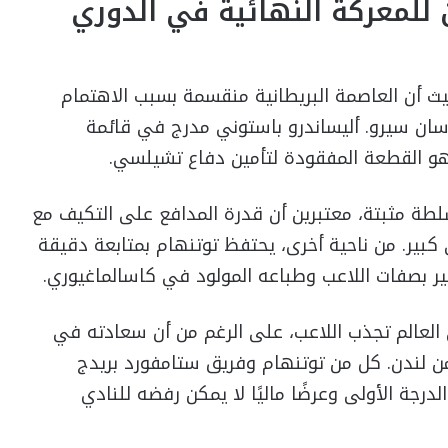
لمعركة النهائية في الدوري
يث أن العاصمة البريطانية منقسمة بسبب الاهتمام
 سان سيرو. أليساندرو باستوني مدرج في قائمة
ي هو القطعة المفقودة لتأمين دفاع تشيلسي.
سلطة مثبتة، معتبرين أن قدرة المدافع على التكيف مع
 كبير. من ناحية أخرى، يحتفظ توتنهام بمتابعة دقيقة
ير بصفات اللاعب وطباعه المولود في كاسالماغيوري.
ي العالم تجذب اللاعب، على الرغم من أن سعادته في
ن من لندن. كل من توتنهام وفريق ستامفورد بريدج
لدرجة الأولى وعرضًا ماليًا لا يمكن رفضه للنادي