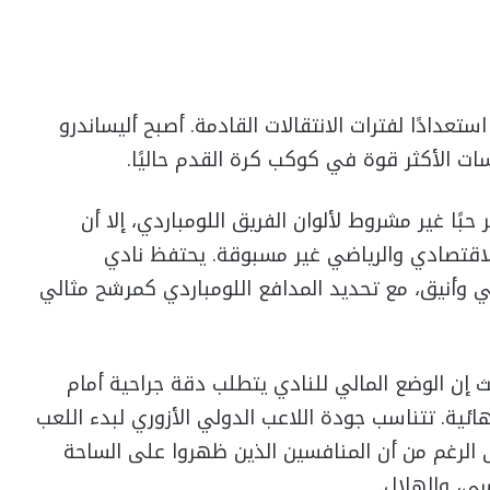
ستعدادًا لفترات الانتقالات القادمة. أصبح أليساندرو
سات الأكثر قوة في كوكب كرة القدم حاليًا.
بًا غير مشروط لألوان الفريق اللومباردي، إلا أن
لاقتصادي والرياضي غير مسبوقة. يحتفظ نادي
ني وأنيق، مع تحديد المدافع اللومباردي كمرشح مثالي
ث إن الوضع المالي للنادي يتطلب دقة جراحية أمام
ائية. تتناسب جودة اللاعب الدولي الأزوري لبدء اللعب
ى الرغم من أن المنافسين الذين ظهروا على الساحة
سي، والهلال.