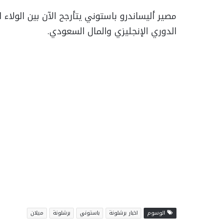
مصير أليساندرو باستوني يتأرجح الآن بين الولاء
الدوري الإنجليزي والمال السعودي.
الوسوم
اخبار برشلونة
باستوني
برشلونة
ميلان