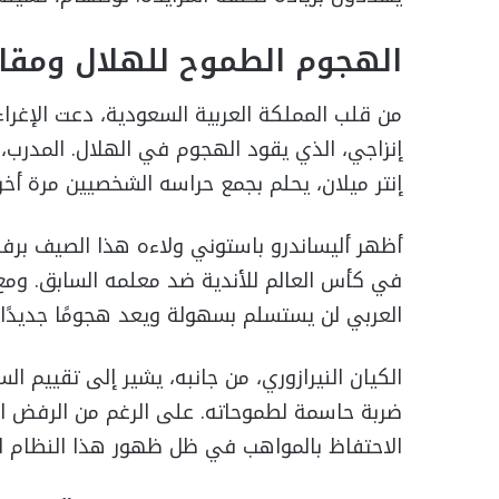
الهجوم الطموح للهلال ومقاوم
من قلب المملكة العربية السعودية، دعت الإغرا
إنزاجي، الذي يقود الهجوم في الهلال. المدرب، ا
إنتر ميلان، يحلم بجمع حراسه الشخصيين مرة أ
أظهر أليساندرو باستوني ولاءه هذا الصيف برفض
في كأس العالم للأندية ضد معلمه السابق. ومع 
العربي لن يستسلم بسهولة ويعد هجومًا جديدًا 
الكيان النيرازوري، من جانبه، يشير إلى تقييم ا
ضربة حاسمة لطموحاته. على الرغم من الرفض الم
الاحتفاظ بالمواهب في ظل ظهور هذا النظام الم