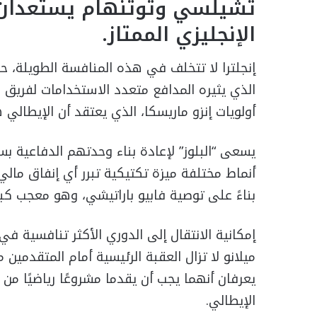
تشيلسي وتوتنهام يستعدان ل
الإنجليزي الممتاز.
إنجلترا لا تتخلف في هذه المنافسة الطويلة، ح
الذي يثيره المدافع متعدد الاستخدامات لفريق
أولويات إنزو ماريسكا، الذي يعتقد أن الإيطال
يسعى “البلوز” لإعادة بناء وحدتهم الدفاعية ب
أنماط مختلفة ميزة تكتيكية تبرر أي إنفاق مالي
بناءً على توصية فابيو باراتيشي، وهو معجب كب
إمكانية الانتقال إلى الدوري الأكثر تنافسية ف
ميلانو لا تزال العقبة الرئيسية أمام المتقدمي
يعرفان أنهما يجب أن يقدما مشروعًا رياضيًا من ا
الإيطالي.