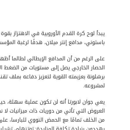
يبدأ لوح كرة القدم الأوروبية في الاهتزاز بقوة ا
باستوني، مدافع إنتر ميلان، هدفًا لرغبة المؤس
على الرغم من أن المدافع الإيطالي لطالما أظهر ح
الحصار الخارجي يصل إلى مستويات من الضغط ا
برشلونة بعزيمته القوية لتعزيز دفاعه بملف تق
لمشروعه.
يعي جوان لابورتا أنه لن تكون عملية سهلة، حي
العروض التي تأتي من دوريات ذات ميزانيات لا نه
من الخلف تمامًا مع الحمض النووي للبارسا، عل
يهددون بزيادة تكلفة المزايدة: توتنهام، تشيل