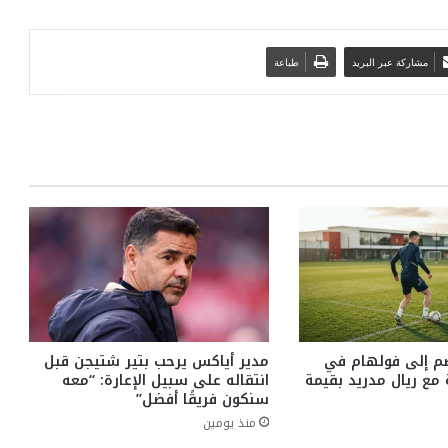
مشاركة عبر البريد
طباعة
م إلى فولهام في
مدير أياكس يرحب بتير شتيجن قبل
ع ريال مدريد بقيمة
انتقاله على سبيل الإعارة: “معه
سنكون فريقًا أفضل”
منذ يومين