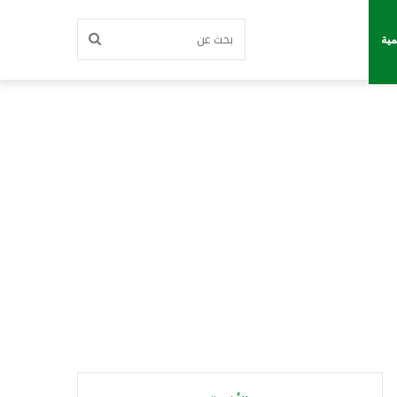
بحث
مية
عن