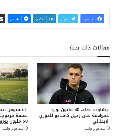
فيسبوك
تويتر
لينكدإن
ماسنجر
مقالات ذات صلة
برشلونة يطلب 40 مليون يورو
بالاسيوس ينض
للموافقة على رحيل كاسادو للدوري
صفقة مزدوجة م
الايطالي
50 مليون يورو
منذ يوم واحد
منذ يوم واحد