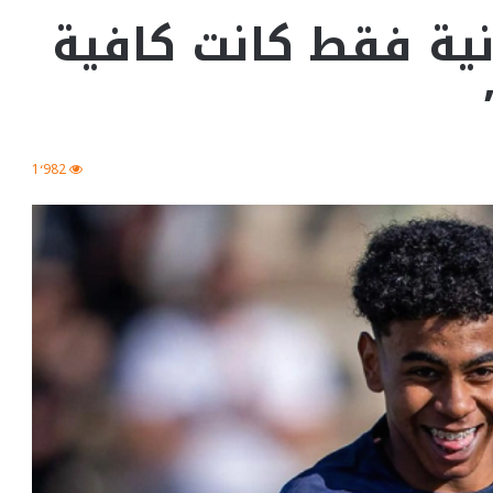
ن يامال: “30 ثانية فقط كانت كافية
1٬982