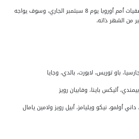
ويلتقي منتخب إسبانيا مع نظيره جورجيا في تصفيات أمم أوروبا يوم 8 سبتمبر الجاري، وسوف يواجه
.
جارسيا، باو توريس، لابورت، بالدي، وجايا
يمندي، أليكس باينا، وفابيان رويز
اني أولمو، نيكو ويليامز، أبيل رويز ولامين يامال