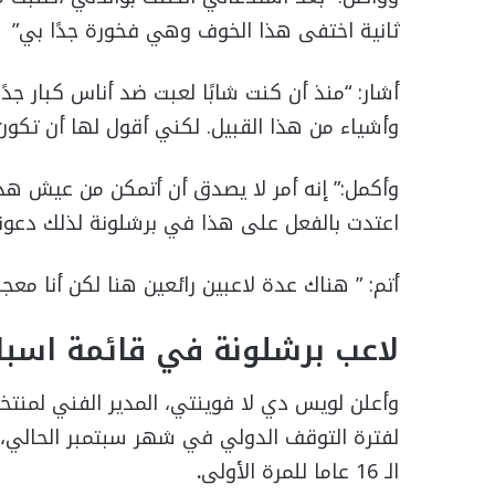
ثانية اختفى هذا الخوف وهي فخورة جدًا بي”
أشار: “منذ أن كنت شابًا لعبت ضد أناس كبار جد
وأشياء من هذا القبيل. لكني أقول لها أن تكون
وأكمل:” إنه أمر لا يصدق أن أتمكن من عيش هذا
اعتدت بالفعل على هذا في برشلونة لذلك دعونا
أتم: ” هناك عدة لاعبين رائعين هنا لكن أنا معج
لاعب برشلونة في قائمة اسبان
وأعلن لويس دي لا فوينتي، المدير الفني لمنتخب
لفترة التوقف الدولي في شهر سبتمبر الحالي،
الـ 16 عاما للمرة الأولى
.