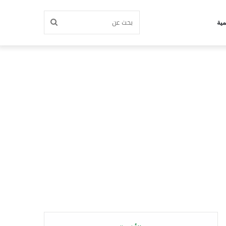
بحث
مية
عن