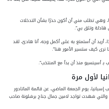
ًا، وهي تطلب مني أن أكون حذرًا بشأن التدخلات
 هادئة وتثق بي”.
، أريد أن أستمتع به على أكمل وجه، أنا هادئ، لقد
 نرى كيف ستسير الأمور هنا”.
ب بـ أسينسيو منذ أن بدأ مع المنتخب”.
يا لأول مرة
 إسبانيا، يوم الجمعة الماضي، عن قائمة الماتادور
 والتي شهدت تواجد لامين جمال جناح برشلونة صاحب