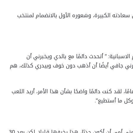
سعادته الكبيرة، وشعوره الأول بالانضمام لمنتخب
اسبانية: ” أتحدث دائمًا مع بالدي ويخبرني أن
خبرني جافي أيضًا أن أذهب دون خوف وبيدري كذلك، هم
ف: “لعبت دائمًا لإسبانيا منذ فريق تحت 15 عامًا، لقد كنت دائمًا واضحًا بشأن هذا الأمر، أريد اللعب
 وكل ما أستطيع”.
وواصل: “بعد استدعائي اتصلت بوالدتي ،طلبت مني أمي أن أكون حذرًا، هذا يخيفها قليلا. لكن بعد 30