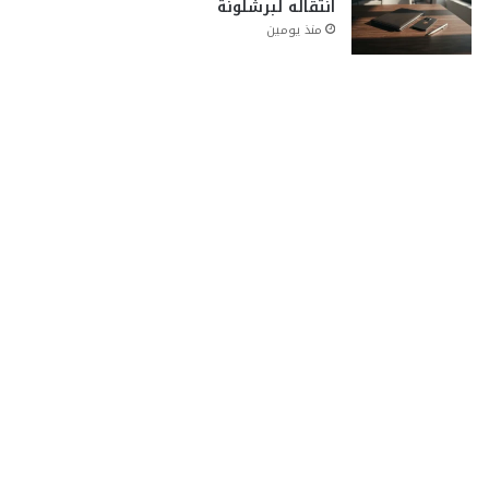
انتقاله لبرشلونة
منذ يومين