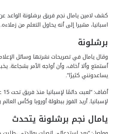
كشف لامين يامال نجم فريق برشلونة الواعد عن 
اسبانيا، مشيرا إلى أنه يحاول التعلم من زملاءه.
برشلونة
وقال يامال في تصريحات نشرتها وسائل الإعلام ال
أستمتع وألا أخاف، وأن أواجه الأمر بشجاعة. ي
يساعدونني كثيرًا”.
أضا
لإسبانيا. أريد الفوز ببطولة أوروبا وكأس العالم
يامال نجم برشلونة يتحدث