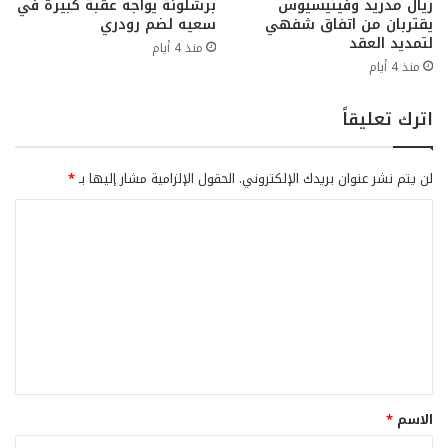
ريال مدريد وفينيسيوس
برشلونة يواجه عقبة كبيرة في
يقتربان من اتفاق شفهي
سعيه لضم رودري
لتمديد العقد
منذ 4 أيام
منذ 4 أيام
اترك تعليقاً
لن يتم نشر عنوان بريدك الإلكتروني.
الحقول الإلزامية مشار إليها بـ
*
ا
ل
ت
ع
ل
ي
ق
الاسم
*
*