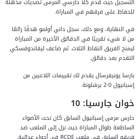
التسجيل حيث قدم كلا حارسي المرمى تصديات مذهلة
للحفاظ على فرقهم في المباراة.
في النهاية، ومع ذلك، سجل داني أولمو هدفًا رائعًا
من لا شيء تقريبًا في الدقائق الأخيرة من المباراة
ليمنح الفريق النقاط الثلاث. ثم ضاعف ليفاندوفسكي
التقدم بعد دقائق.
بارسا يونيفرسال يقدم لك تقييمات اللاعبين من
إسبانيول 0-2 برشلونة.
خوان جارسيا: 10
حارس مرمى إسبانيول السابق كان تحت الأضواء
الساطعة طوال المباراة حيث نزل إلى الملعب ضد
فريقه السابق في ملعب RCDE في أجواء عدائية.