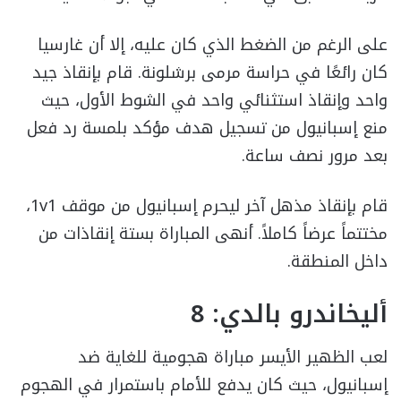
على الرغم من الضغط الذي كان عليه، إلا أن غارسيا
كان رائعًا في حراسة مرمى برشلونة. قام بإنقاذ جيد
واحد وإنقاذ استثنائي واحد في الشوط الأول، حيث
منع إسبانيول من تسجيل هدف مؤكد بلمسة رد فعل
بعد مرور نصف ساعة.
قام بإنقاذ مذهل آخر ليحرم إسبانيول من موقف 1v1،
مختتماً عرضاً كاملاً. أنهى المباراة بستة إنقاذات من
داخل المنطقة.
أليخاندرو بالدي: 8
لعب الظهير الأيسر مباراة هجومية للغاية ضد
إسبانيول، حيث كان يدفع للأمام باستمرار في الهجوم