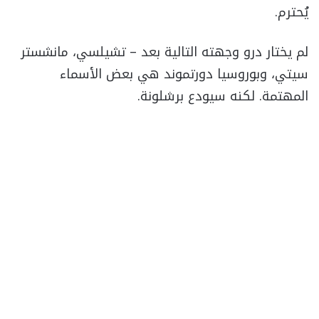
يُحترم.
لم يختار درو وجهته التالية بعد – تشيلسي، مانشستر
سيتي، وبوروسيا دورتموند هي بعض الأسماء
المهتمة. لكنه سيودع برشلونة.