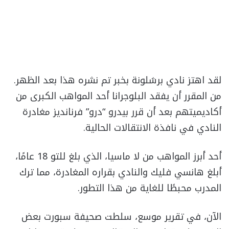
لقد اهتز نادي برشلونة بخبر تم نشره هذا بعد الظهر.
من المقرر أن يفقد البلوجرانا أحد المواهب الكبرى من
أكاديميتهم بعد أن قرر بيدرو “درو” فرنانديز مغادرة
النادي في نافذة الانتقالات الحالية.
أحد أبرز المواهب من لا ماسيا، الذي بلغ للتو 18 عامًا،
أبلغ هانسي فليك والنادي بقراره المغادرة، مما ترك
المدرب محبطًا للغاية من هذا التطور.
الآن، في تقرير موسع، سلطت صحيفة سبورت بعض