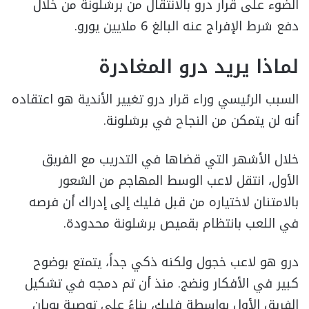
الضوء على قرار درو بالانتقال من برشلونة من خلال
دفع شرط الإفراج عنه البالغ 6 ملايين يورو.
لماذا يريد درو المغادرة
السبب الرئيسي وراء قرار درو تغيير الأندية هو اعتقاده
أنه لن يتمكن من النجاح في برشلونة.
خلال الأشهر التي قضاها في التدريب مع الفريق
الأول، انتقل لاعب الوسط المهاجم من الشعور
بالامتنان لاختياره من قبل فليك إلى إدراك أن فرصه
في اللعب بانتظام بقميص برشلونة محدودة.
درو هو لاعب خجول ولكنه ذكي جداً، يتمتع بوضوح
كبير في الأفكار ونضج. منذ أن تم دمجه في تشكيل
الفريق الأول بواسطة فليك، بناءً على توصية بويان