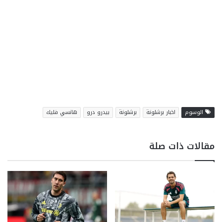
الوسوم
اخبار برشلونة
برشلونة
بيدرو درو
هانسي فليك
مقالات ذات صلة