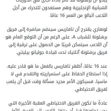
يبدو أن برشلونة قد تأثر بأداء أجاى في الدوريات
الشبابية الإنجليزية وهم مستعدون للتحرك من أجل
اللاعب البالغ من العمر 16 عامًا.
لونغاري يقترح أن تافاريس سينضم مباشرة إلى فريق
برشلونة للشباب A، على الرغم من أن التوقع العام هو
أن اللاعب سيتمكن قريبًا من الحصول على ترقية إلى
فريق برشلونة أتلتيك تحت قيادة جوليانو بيليتي.
عند 16 عامًا، أظهر تافاريس بالفعل ما هو قادر عليه.
إذا استطاع الحفاظ على استمراريته والتقدم في لا
ماسيا، فسيكون الأمر مجرد مسألة وقت قبل أن يلعب
لفريق الاحتياطي.
عادةً ما تكون الفريق الاحتياطي العقبة الأخيرة التي
يجب تجاوزها قبل أن ينتقل اللاعب إلى الفريق الأول،