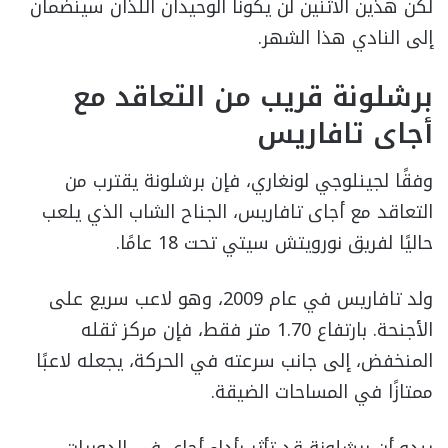
لكن هذين الاثنين لن يكونا الوحيدان اللذان سينضمان
إلى النادي هذا الشهر.
برشلونة قريب من التعاقد مع
أجاى تافاريس
وفقًا لجينلوجي لونغاري، فإن برشلونة يقترب من
التعاقد مع أجاى تافاريس، الجناح الشاب الذي يلعب
حاليًا لفريق نورويتش سيتي تحت 18 عامًا.
ولد تافاريس في عام 2009، وهو لاعب سريع على
الأجنحة. بارتفاع 1.70 متر فقط، فإن مركز ثقله
المنخفض، إلى جانب سرعته في الحركة، يجعله لاعبًا
ممتازًا في المساحات الضيقة.