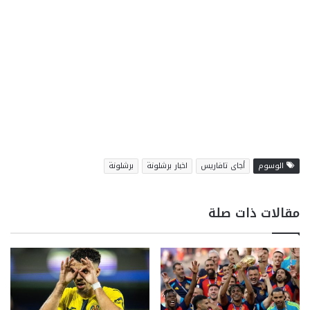
الوسوم
أجاى تافاريس
اخبار برشلونة
برشلونة
مقالات ذات صلة