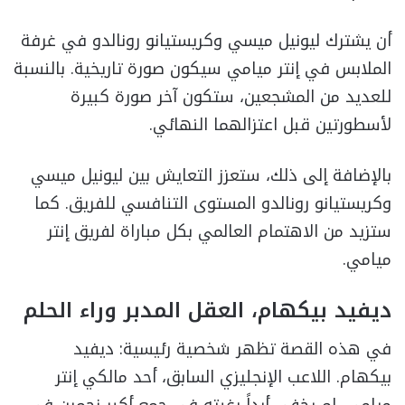
أن يشترك ليونيل ميسي وكريستيانو رونالدو في غرفة
الملابس في إنتر ميامي سيكون صورة تاريخية. بالنسبة
للعديد من المشجعين، ستكون آخر صورة كبيرة
لأسطورتين قبل اعتزالهما النهائي.
بالإضافة إلى ذلك، ستعزز التعايش بين ليونيل ميسي
وكريستيانو رونالدو المستوى التنافسي للفريق. كما
ستزيد من الاهتمام العالمي بكل مباراة لفريق إنتر
ميامي.
ديفيد بيكهام، العقل المدبر وراء الحلم
في هذه القصة تظهر شخصية رئيسية: ديفيد
بيكهام. اللاعب الإنجليزي السابق، أحد مالكي إنتر