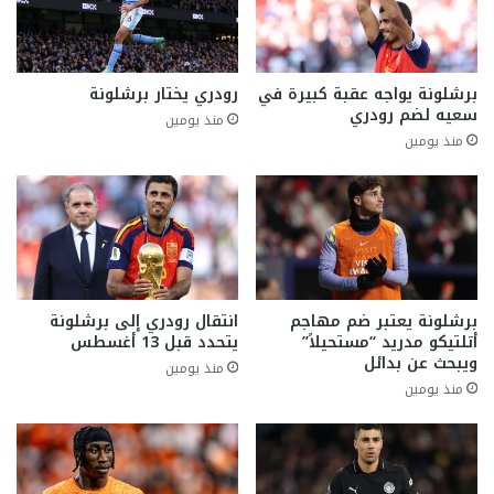
برشلونة يواجه عقبة كبيرة في
رودري يختار برشلونة
سعيه لضم رودري
منذ يومين
منذ يومين
برشلونة يعتبر ضم مهاجم
انتقال رودري إلى برشلونة
أتلتيكو مدريد “مستحيلاً”
يتحدد قبل 13 أغسطس
ويبحث عن بدائل
منذ يومين
منذ يومين