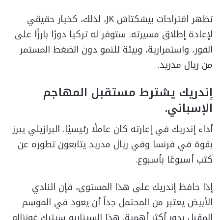
تظهر اقتراحات بيشكتاش JK، لذلك، كخيار حقيقي
لإعادة إطلاق مسيرته. ستوفر له تركيا دورًا بارزًا على
الفور، واستمرارية، وبيئة للنمو دون الضغط المستمر
من ريال مدريد.
إندريك يشترط مستقبل المهاجم
الإسباني.
أداء إندريك في إعارته كان عاملًا رئيسيًا. البرازيلي يبرز
بقوة في فرنسا وفي ريال مدريد يتابعون تطوره عن
كثب أسبوعًا بأسبوع.
إذا حافظ إندريك على هذا المستوى، فإن النادي
الأبيض يعتبر من المحتمل جداً أن يعود في الموسم
المقبل بدور أكثر أهمية. هذا السيناريو سيترك غونزالو