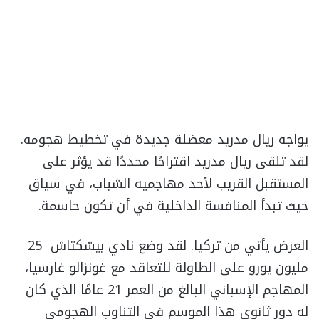
يواجه ريال مدريد معضلة جديدة في تخطيط هجومه.
لقد تلقى ريال مدريد اقتراحًا محددًا قد يؤثر على
المستقبل القريب لأحد مهاجميه الشباب، في سياق
حيث تبدأ المنافسة الداخلية في أن تكون حاسمة.
العرض يأتي من تركيا. لقد وضع نادي بيشكتاش 25
مليون يورو على الطاولة للتعاقد مع غونزالو غارسيا،
المهاجم الإسباني البالغ من العمر 21 عامًا الذي كان
له دور ثانوي هذا الموسم في التناوب الهجومي