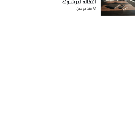
انتقاله لبرشلونة
منذ يومين