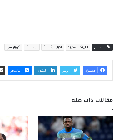
الوسوم
اتليتكو مدريد
اخبار برشلونة
برشلونة
كوبارسي
فيسبوك
تويتر
لينكدإن
ماسنجر
مقالات ذات صلة