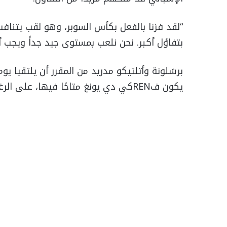
“لقد فزنا بالفعل بكأس السوبر، وهو لقب يتنا
بتفاؤل أكبر. نحن نلعب بمستوى جيد جداً ويجب 
برشلونة وأتلتيكو مدريد من المقرر أن يلتقيا يو
يكون فRENكي دي يونغ متاحًا فيها، على الرغم من أن رافينيا قد يغيب.