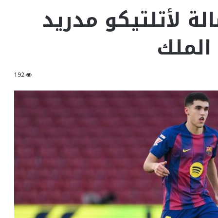
ة لأتلتيكو مدريد
الملك
192