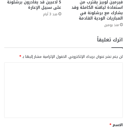
فيرمين لوبيز يقترب من
5 لاعبين قد يغادرون برشلونة
استعادة لياقته الكاملة وقد
على سبيل الإعارة
يشارك مع برشلونة في
منذ 3 أيام
المباريات الودية القادمة
منذ يومين
اترك تعليقاً
لن يتم نشر عنوان بريدك الإلكتروني.
الحقول الإلزامية مشار إليها بـ
*
ا
ل
ت
ع
ل
ي
ق
الاسم
*
*