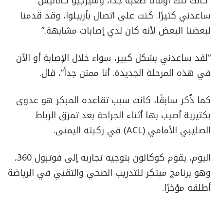
“كانت تلك أوقاتًا صعبة جدًا، وسيرجيو كاناليس
ساعدني كثيرًا. كنت على اتصال بأربيلوا، وقد قدمنا
لبعضنا البعض لأنه كان لدي إصابات مشابهة.”
“لقد ساعدني بشكل كبير، سواء خلال الإصابة أو الآن
في هذه المرحلة الجديدة. أنا ممتن جداً”، قال.
كما ذُكر سابقًا، كانت سبب تقاعده المبكر هو عدوى
بكتيرية أصيب بها أثناء الجراحة بعد تمزق الرباط
الصليبي الأمامي (ACL) في ركبته اليمنى.
اليوم، يقوم كوكالون بتوجيه تجاربه إلى فوتبول 360،
وهو برنامج مبتكر للتدريب الصحي والتقني في الرياضة
أطلقه مؤخرًا.