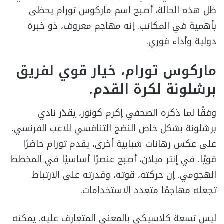
ظل هذه الحالة، أصبح اسم ماركوس تورام يحظى
بأهمية في المكاتب. إنه مهاجم معروف، ذو خبرة
دولية وأداء فوري.
ماركوس تورام، خيار قوي لفريق
برشلونة لكرة القدم.
وفقًا لما ذكره الصحفي إكرم كونور، يقدّر نادي
برشلونة بشكل خاص النضج التنافسي للاعب الفرنسي.
على عكس رهانات شبابية أخرى، يقدم ثورام حاضرًا
قويًا. في إنتر ميلان، أصبح عنصرًا أساسيًا في المخطط
الهجومي. إن حركته، قوته، وقدرته على الارتباط
تجعله مهاجمًا متعدد الاستخدامات.
ليس تسعة كلاسيكي بالمعنى المتعارف عليه. يمكنه