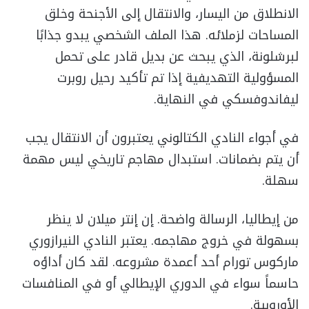
الانطلاق من اليسار، والانتقال إلى الأجنحة وخلق
المساحات لزملائه. هذا الملف الشخصي يبدو جذابًا
لبرشلونة، الذي يبحث عن بديل قادر على تحمل
المسؤولية التهديفية إذا تم تأكيد رحيل روبرت
ليفاندوفسكي في النهاية.
في أجواء النادي الكتالوني يعتبرون أن الانتقال يجب
أن يتم بضمانات. استبدال مهاجم تاريخي ليس مهمة
سهلة.
من إيطاليا، الرسالة واضحة. إن إنتر ميلان لا ينظر
بسهولة في خروج مهاجمه. يعتبر النادي النيرازوري
ماركوس تورام أحد أعمدة مشروعه. لقد كان أداؤه
حاسماً سواء في الدوري الإيطالي أو في المنافسات
الأوروبية.