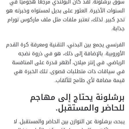
سوق برشلونة. لقد كان البولندي مرجعًا هجوميًا في
السنوات الأخيرة. العثور على بديل لمستواه وخبرته هو
تحدٍ كبير. لذلك، تعتبر ملفات مثل ملف ماركوس تورام
جذابة.
الفرنسي يجمع بين البدني، التقنية ومعرفة كرة القدم
الأوروبية. بالإضافة إلى ذلك، هو في ذروة نضجه
الرياضي. في إنتر ميلان، أظهر قدرة على المنافسة
في سياقات ذات متطلبات قصوى. تلك الخبرة هي
قيمة مضافة لأي طامح للألقاب.
برشلونة يحتاج إلى مهاجم
للحاضر والمستقبل.
يبحث برشلونة عن التوازن بين الحاضر والمستقبل. لا