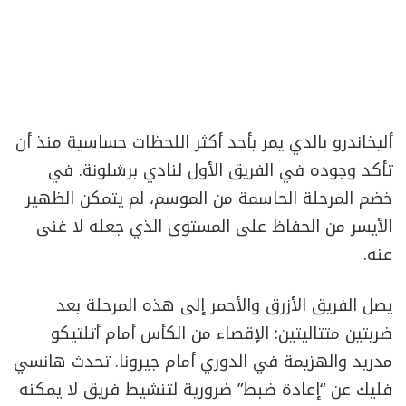
أليخاندرو بالدي يمر بأحد أكثر اللحظات حساسية منذ أن
تأكد وجوده في الفريق الأول لنادي برشلونة. في
خضم المرحلة الحاسمة من الموسم، لم يتمكن الظهير
الأيسر من الحفاظ على المستوى الذي جعله لا غنى
عنه.
يصل الفريق الأزرق والأحمر إلى هذه المرحلة بعد
ضربتين متتاليتين: الإقصاء من الكأس أمام أتلتيكو
مدريد والهزيمة في الدوري أمام جيرونا. تحدث هانسي
فليك عن “إعادة ضبط” ضرورية لتنشيط فريق لا يمكنه