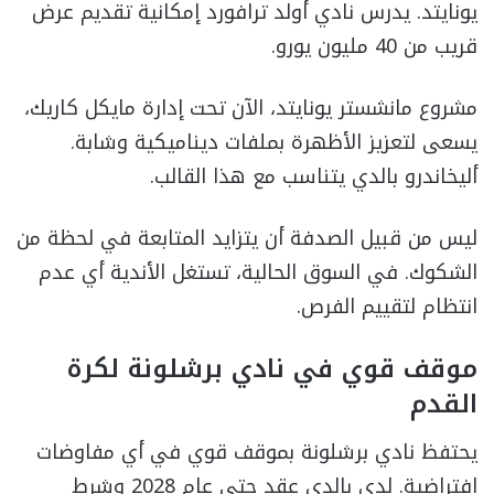
يونايتد. يدرس نادي أولد ترافورد إمكانية تقديم عرض
قريب من 40 مليون يورو.
مشروع مانشستر يونايتد، الآن تحت إدارة مايكل كاريك،
يسعى لتعزيز الأظهرة بملفات ديناميكية وشابة.
أليخاندرو بالدي يتناسب مع هذا القالب.
ليس من قبيل الصدفة أن يتزايد المتابعة في لحظة من
الشكوك. في السوق الحالية، تستغل الأندية أي عدم
انتظام لتقييم الفرص.
موقف قوي في نادي برشلونة لكرة
القدم
يحتفظ نادي برشلونة بموقف قوي في أي مفاوضات
افتراضية. لدى بالدي عقد حتى عام 2028 وشرط