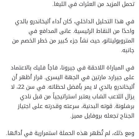
تحمل المزيد من العثرات في الليغا.
في هذا التحليل الداخلي، كان أداء أليخاندرو بالدي
واحدًا من النقاط الرئيسية. عانى المدافع في
المتروبوليتانو، حيث نشأ جزء كبير من خطر الخصم من
جانبه.
في المباراة اللاحقة في جيرونا، فاجأ فليك بالاعتماد
على جيرارد مارتين في الجهة اليسرى. قرار أظهر أن
أليخاندرو بالدي لا يمر بأفضل لحظاته. في سن 22، لا
يزال اللاعب الشاب يعتبر استراتيجياً من قبل نادي
برشلونة. قوته البدنية، سرعته وقدرته على اجتياز
الجناح تجعله بروفايل مميز.
ومع ذلك، لم تُظهر هذه الحملة استمرارية في أدائها.