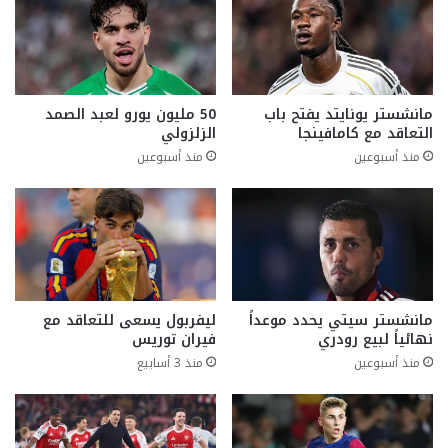
مانشستر يونايتد يفتح باب
50 مليون يورو لعبد الصمد
التعاقد مع كامافينجا
الزلزولي
منذ أسبوعين
منذ أسبوعين
مانشستر سيتي يحدد موعداً
ليفربول يسعى للتعاقد مع
نهائياً لبيع رودري
فيران توريس
منذ أسبوعين
منذ 3 أسابيع