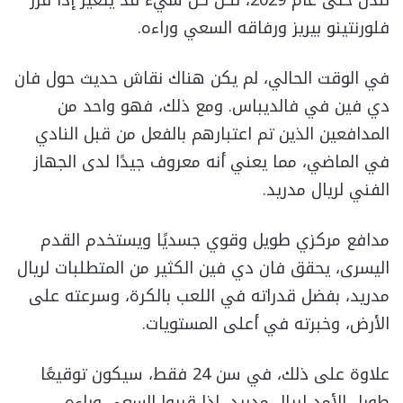
لندن حتى عام 2029، لكن كل شيء قد يتغير إذا قرر
فلورنتينو بيريز ورفاقه السعي وراءه.
في الوقت الحالي، لم يكن هناك نقاش حديث حول فان
دي فين في فالديباس. ومع ذلك، فهو واحد من
المدافعين الذين تم اعتبارهم بالفعل من قبل النادي
في الماضي، مما يعني أنه معروف جيدًا لدى الجهاز
الفني لريال مدريد.
مدافع مركزي طويل وقوي جسديًا ويستخدم القدم
اليسرى، يحقق فان دي فين الكثير من المتطلبات لريال
مدريد، بفضل قدراته في اللعب بالكرة، وسرعته على
الأرض، وخبرته في أعلى المستويات.
علاوة على ذلك، في سن 24 فقط، سيكون توقيعًا
طويل الأمد لريال مدريد، إذا قرروا السعي وراءه.