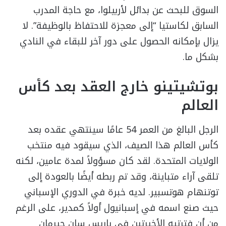
السوق للبحث عن بدائل لأربيلوا، مع حاجة المدرب
السابق لكاستيا “إلى معجزة للاحتفاظ بالوظيفة”. لا
يزال بإمكانه الحصول على دور آخر للبقاء في النادي
بشكل ما.
بوتشيتينو خارج العقد بعد كأس
العالم
الرجل البالغ من العمر 54 عامًا سينتهي عقده بعد
كأس العالم هذا الصيف، الذي سيقود فيه منتخب
الولايات المتحدة. لقد كان مسؤولاً لمدة عامين، لكنه
تلقى آراء متباينة، وقد تم ربطه أيضًا بالعودة إلى
توتنهام هوتسبير. لديه خبرة في الدوري الإسباني
حيث صنع اسمه في إسبانيول أولاً كمدير، على الرغم
من أن فترتيه الأخيرتين في باريس سان جيرمان