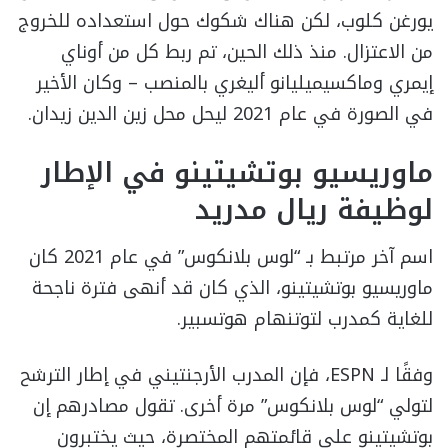
يورغن كلوب، لكن هناك شكوك حول استعداده للخروج
من الاعتزال. منذ ذلك الحين، تم ربط كل من أوناي
إيمري وماكسيميليانو أليغري بالمنصب – وكان الأخير
في الصورة في عام 2021 ليحل محل زين الدين زيدان.
ماوريسيو بوتشيتينو في الإطار
لوظيفة ريال مدريد
اسم آخر مرتبط بـ “لوس بلانكوس” في عام 2021 كان
ماوريسيو بوتشيتينو، الذي كان قد أنهى فترة ناجحة
للغاية كمدرب لتوتنهام هوتسبير.
وفقًا لـ ESPN، فإن المدرب الأرجنتيني في إطار الترشح
لتولي “لوس بلانكوس” مرة أخرى. تقول مصادرهم إن
بوتشيتينو على قائمتهم المختصرة، حيث يختبرون