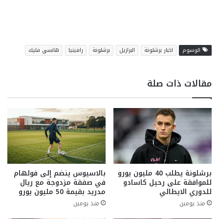
الوسوم
اخبار برشلونة
البرازيل
برشلونة
رافينيا
هانسي فليك
مقالات ذات صلة
برشلونة يطلب 40 مليون يورو
بالاسيوس ينضم إلى فولهام
للموافقة على رحيل كاسادو
في صفقة مزدوجة مع ريال
للدوري الايطالي
مدريد بقيمة 50 مليون يورو
منذ يومين
منذ يومين