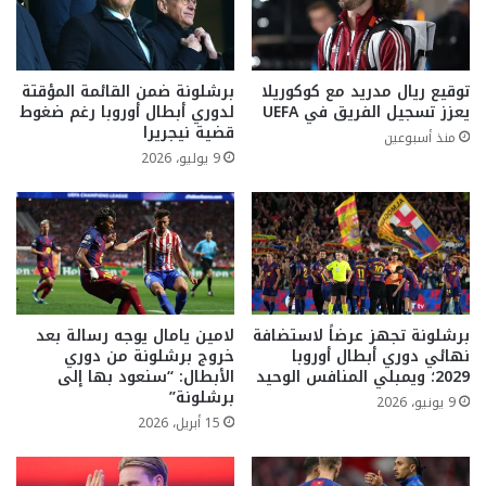
توقيع ريال مدريد مع كوكوريلا
برشلونة ضمن القائمة المؤقتة
يعزز تسجيل الفريق في UEFA
لدوري أبطال أوروبا رغم ضغوط
قضية نيجريرا
منذ أسبوعين
9 يوليو، 2026
برشلونة تجهز عرضاً لاستضافة
لامين يامال يوجه رسالة بعد
نهائي دوري أبطال أوروبا
خروج برشلونة من دوري
2029؛ ويمبلي المنافس الوحيد
الأبطال: “سنعود بها إلى
برشلونة”
9 يونيو، 2026
15 أبريل، 2026