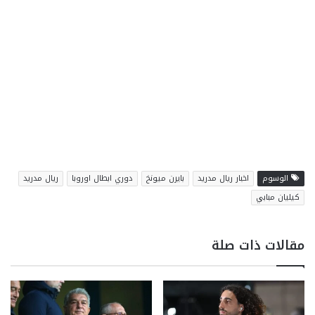
الوسوم
اخبار ريال مدريد
بايرن ميونخ
دوري ابطال اوروبا
ريال مدريد
كيليان مبابي
مقالات ذات صلة