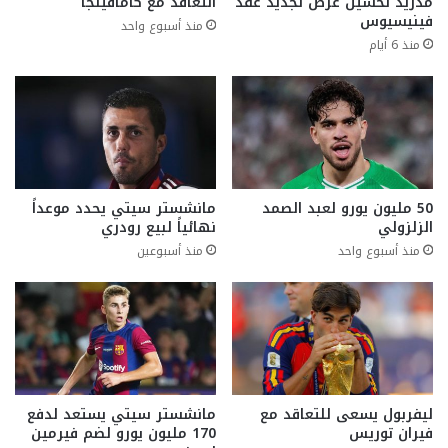
مدريد تحسين عرض تجديد عقد
التعاقد مع كامافينجا
فينيسيوس
منذ أسبوع واحد
منذ 6 أيام
50 مليون يورو لعبد الصمد
مانشستر سيتي يحدد موعداً
الزلزولي
نهائياً لبيع رودري
منذ أسبوع واحد
منذ أسبوعين
ليفربول يسعى للتعاقد مع
مانشستر سيتي يستعد لدفع
فيران توريس
170 مليون يورو لضم فيرمين