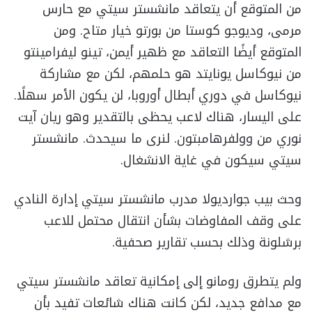
من المتوقع أن يتعاقد مانشستر سيتي مع حارس
مرمى، وديوجو كوستا من بورتو خيار متاح. ومن
المتوقع أيضًا التعاقد مع ظهير أيمن، تينو ليفرامينتو
من نيوكاسل يونايتد هو حلمهم، لكن مع مشاركة
نيوكاسل في دوري أبطال أوروبا، لن يكون الأمر سهلًا.
على اليسار، هناك لاعب يحظى بالتقدير وهو ريان آيت
نوري من وولفرهامبتون. لنرى ما سيحدث. مانشستر
سيتي سيكون في غاية الانشغال.
وحث بيب جوارديولا مدرب مانشستر سيتي إدارة النادي
على وقف المفاوضات بشأن انتقال محتمل للاعب
برشلونة وذلك بحسب تقارير صحفية.
ولم يتطرق رومانو إلى إمكانية تعاقد مانشستر سيتي
مع مدافع جديد، لكن كانت هناك شائعات تفيد بأن