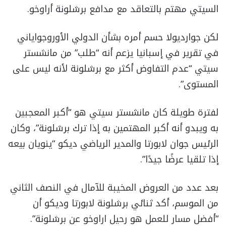
السيتي مهتم بالتعاقد مع مدافع برشلونة أراوخو.
لكن جوارديولا حسم أمره بشأن الدولي الأوروجواياني
في تقرير في إسبانيا يزعم أنه “طلب” من مانشستر
سيتي “عدم التفاوض أكثر مع برشلونة لأنه ليس على
المستوى”.
لفترة طويلة كان مانشستر سيتي هو “أكبر المعجبين
به ويبدو أنه أكبر المهتمين به إذا ترك برشلونة”، وكان
الرئيس جوان لابورتا والمدير الرياضي ديكو “ينويان بيعه
إذا تلقيا عرضًا جيدًا”.
بعد عدد من العروض المخيبة للآمال في النصف الثاني
من الموسم، أكد ثنائي برشلونة لابورتا وديكو أن
“أفضل مسار للعمل هو رحيل اراوخو عن برشلونة”.