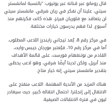
قال رومانو عبر قناته عبر يوتيوب: “بالنسبة لمانشستر
سيتي، علينا أن نفكر في ريان شرقي. مانشستر سيتي
لن يتعاقد مع فلوريان فيرتز، هذه كانت فكرتهم منذ
أسبوع. لذا فهم يدرسون خيارات مختلفة.
في مركز رقم 8، يُعد تيجاني رايندرز اللاعب المطلوب.
أما في مركز رقم 10، فيُعتبر مورجان جيبس-وايت،
القادم من نوتنغهام فورست، على قائمة الأهداف
منذ أبريل، ولكن لدينا أيضًا شرقي، وهو لاعب يحظى
بتقدير مانشستر سيتي. إنه خيار متاح.
هناك المزيد من الأندية المهتمة. اللاعب منفتح على
الانتقال إلى إنجلترا. احتمال انتقاله كبير، حيث سيغادر
ليون في فترة الانتقالات الصيفية.