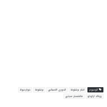
الوسوم
اخبار برشلونة
الدوري الاسباني
برشلونة
جوارديولا
رونالد اراوخو
مانشستر سيتي