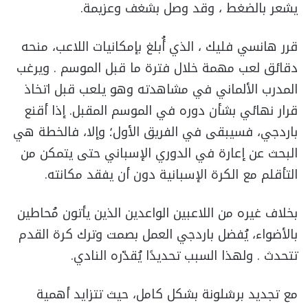
يشعر بالضغط ، وقد وصل بشغف وعزيمة.
قرر هانسي فليك ، الذي أُبلغ بإمكانيات اللاعب، منحه
دقائق لعب مهمة خلال فترة ما قبل الموسم . ويرغب
المدرب الألماني في مشاهدته وهو يلعب قبل اتخاذ
قرار نهائي بشأن دوره في الموسم المقبل. إذا أقنع
باردجي، فسيبقى في الفريق الأول؛ وإلا، فالخطة هي
البحث عن إعارة في الدوري الإسباني حتى يتمكن من
التأقلم مع الكرة الإسبانية دون أن يفقد مكانته.
بخلاف غيره من اللاعبين الواعدين الذين يأتون مُحاطين
بالأضواء، يُفضل باردجي العمل بصمت وترك كرة القدم
تتحدث . ولهذا السبب تحديدًا يُقدّره النادي.
مع تجديد برشلونة بشكل كامل، حيث تتزايد أهمية