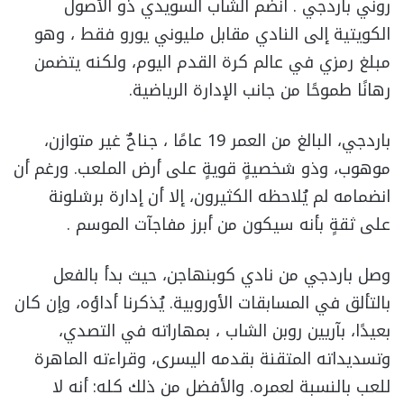
روني باردجي . انضم الشاب السويدي ذو الأصول
الكويتية إلى النادي مقابل مليوني يورو فقط ، وهو
مبلغ رمزي في عالم كرة القدم اليوم، ولكنه يتضمن
رهانًا طموحًا من جانب الإدارة الرياضية.
باردجي، البالغ من العمر 19 عامًا ، جناحٌ غير متوازن،
موهوب، وذو شخصيةٍ قويةٍ على أرض الملعب. ورغم أن
انضمامه لم يُلاحظه الكثيرون، إلا أن إدارة برشلونة
على ثقةٍ بأنه سيكون من أبرز مفاجآت الموسم .
وصل باردجي من نادي كوبنهاجن، حيث بدأ بالفعل
بالتألق في المسابقات الأوروبية. يُذكرنا أداؤه، وإن كان
بعيدًا، بآريين روبن الشاب ، بمهاراته في التصدي،
وتسديداته المتقنة بقدمه اليسرى، وقراءته الماهرة
للعب بالنسبة لعمره. والأفضل من ذلك كله: أنه لا