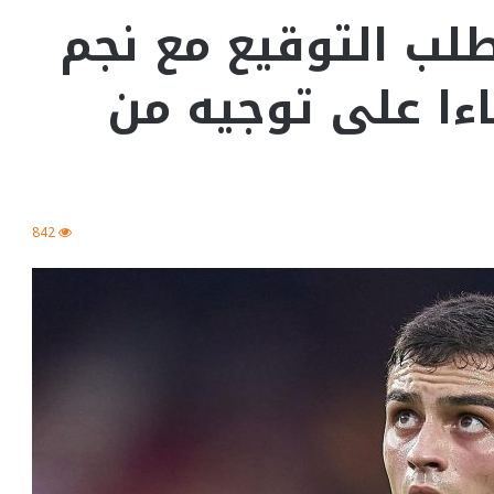
لب التوقيع مع نجم
ءا على توجيه من
842