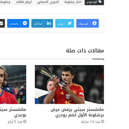
الوسوم
اخبار برشلونة
الدوري الاسباني
ايرلنج هالاند
برشلونة
فيسبوك
تويتر
لينكدإن
ماسنجر
مقالات ذات صلة
مانشستر سيتي يرفض عرض
مانشستر سيتي
برشلونة الأول لضم رودري
بوعدي
منذ 14 ساعة
منذ 5 أيام