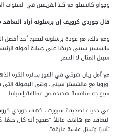
وجواو كانسيلو مع كلا الفريقين في السنوات الأ
قال جوردي كرويف إن برشلونة أراد التعاقد م
ومع ذلك، مع عودة برشلونة ليصبح أحد أفضل ال
مانشستر سيتي حريصًا على حماية أصوله الرئيس
سبيل المثال لا الحصر.
مع أمل ريان شرقي في الفوز بجائزة الكرة الذهب
أوروبا مع مانشستر سيتي، وهي البطولة التي س
سيواجه منافسة شديدة من عمالقة إسبانيا.
في حديثه لصحيفة سبورت ، كشف جوردي كرويف، 
التعاقد مع هالاند، قائلاً: “صحيح أنه كان حلمًا
تأثيرًا ويُمثل علامة فارقة”.