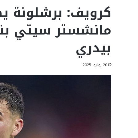
كرويف: برشلونة يط
مانشستر سيتي بنا
بيدري
20 يوليو، 2025