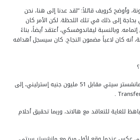
ة، وأوضح كرويف قائلاً: “لقد عدنا إلى هنا، نحن
حاجة إلى ذلك في تلك اللحظة. لكن الأمر كان
تمامه. وبالنسبة ليفاندوفسكي، أعتقد أيضاً، بناءً
ة، أنه كان لاعباً مضمون النجاح. كان سيسجل أهدافه
؟
وارتفعت قيمة انتقال هالاند، الذي تعاقد معه مانشستر سيتي مقابل 51 مليون جنيه إسترليني، إلى
هظ للغاية للتعاقد مع هالاند، وربما تحقيق أحلام
 عكس عندما وقع لأول مرة مع مانشستر سيتي،