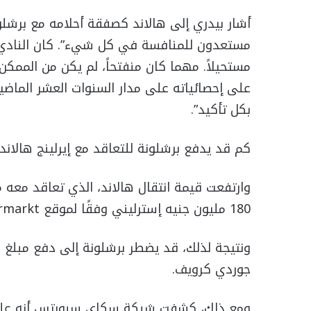
أشار بيدري إلى هالاند كصفقة أحلامه مع برشلون
مستعدون للمنافسة في كل شيء”. كان النادي ب
مستحيلاً. مهما كان منفتحاً، لم يكن من الممكن إ
على إحصائياته على مدار السنوات العشر الماضي
بكل تأكيد”.
كم قد يدفع برشلونة للتعاقد مع إيرلينج هالاند
180 مليون جنيه إسترليني وفقًا لموقع Transfermarkt .
ونتيجة لذلك، قد يضطر برشلونة إلى دفع مبلغ با
جوردي كرويف.
ومع ذلك، كشفت شبكة سكاي سبورتس أنه على