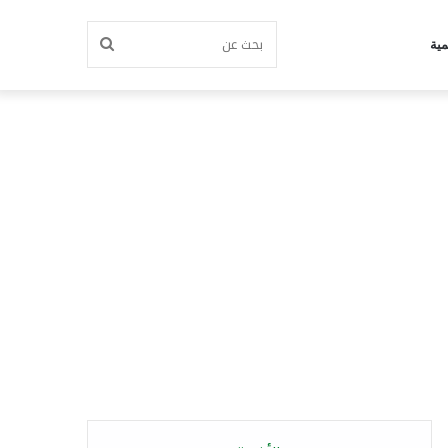
بحث
مية
عن