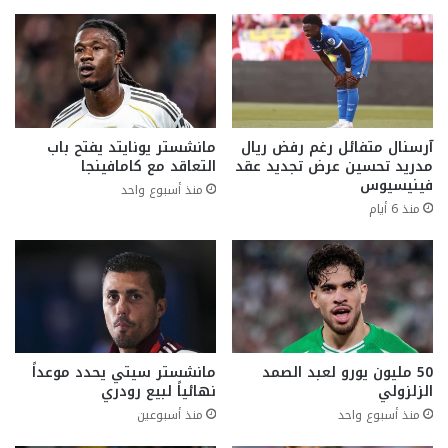
آرسنال متفائل رغم رفض ريال
مانشستر يونايتد يفتح باب
مدريد تحسين عرض تجديد عقد
التعاقد مع كامافينجا
فينيسيوس
منذ أسبوع واحد
منذ 6 أيام
50 مليون يورو لعبد الصمد
مانشستر سيتي يحدد موعداً
الزلزولي
نهائياً لبيع رودري
منذ أسبوع واحد
منذ أسبوعين