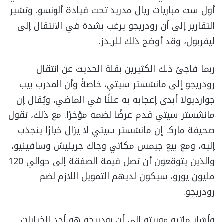
أول ست مباريات ريال مدريد تحت قيادة ألونسو. وتشير
التقارير إلى أن رودريجو يرغب بشدة في الانتقال إلى
ليفربول، وقد أوضح ذلك للريدز.
ربما فاجئ ذلك الكثيرين بقلة الحديث عن انتقال
رودريجو إلى مانشستر سيتي، خاصةً وأن المدرب بيب
جوارديولا أبدى إعجابه به علنًا في الماضي، ويُقال إن
مانشستر سيتي قدم عرضًا لضمه مؤخرًا. مع ذلك، تقول
صحيفة ماركا إن مانشستر سيتي لا يزال خيارًا ينجذب
إليه، ومع بيع جيمس مكاتي وجاك جريليش وسافينيو،
والذين يتوقعون أن تصل قيمة الصفقة إلى حوالي 120
مليون يورو، سيكون لديهم التمويل اللازم لضم
رودريجو.
وأشار ماتيو موريتو إلى أن رودريجو هو أحد الخيارات