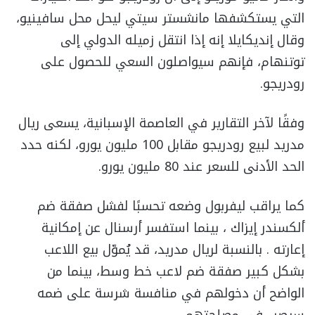
التي يستكشفها مانشستر سيتي ليحل محل سافينيو،
وقال إنديكايلا إنه إذا انتقل زميله الدولي إلى
توتنهام، فإنهم سيواصلون السعي للحصول على
رودريجو.
وفقًا لآخر التقارير في العاصمة الإسبانية، يسعى ريال
مدريد لبيع رودريجو مقابل 100 مليون يورو، لكنه حدد
الحد الأدنى للسعر عند 80 مليون يورو.
كما يراقب ليفربول وضعه تحسبًا لفشل صفقة ضم
ألكسندر إيزاك ، بينما استفسر أرسنال عن إمكانية
إعارته . بالنسبة لريال مدريد، قد يُموّل بيع اللاعب
بشكل كبير صفقة ضم لاعب خط وسط، بينما من
الواضح أن دخولهم في منافسة شرسة على ضمه
سيصب في مصلحتهم.