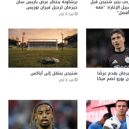
حب بتير شتيجن قبل
برشلونة ينتظر عرض باريس سان
يل الإعارة: “معه
جيرمان لرحيل فيران توريس
أفضل”
منذ 6 أيام
مان يقدم عرضًا
شتيجن ينتقل إلى أياكس
4 مليون يورو لضم ميكا
منذ 6 أيام