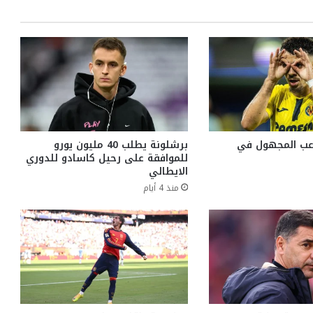
اعب المجهول في
برشلونة يطلب 40 مليون يورو
للموافقة على رحيل كاسادو للدوري
الايطالي
منذ 4 أيام