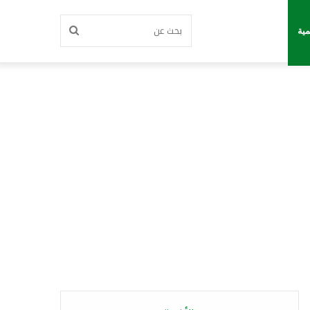
بحث
مية
عن