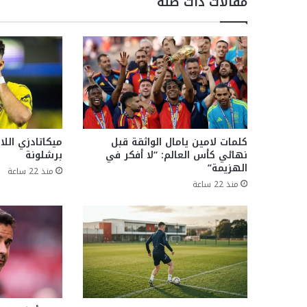
مقالات ذات صلة
كلمات لامين يامال الواثقة قبل
ميكاتادزي الل
نهائي كأس العالم: “لا أفكر في
برشلونة
الهزيمة”
منذ 22 ساعة
منذ 22 ساعة