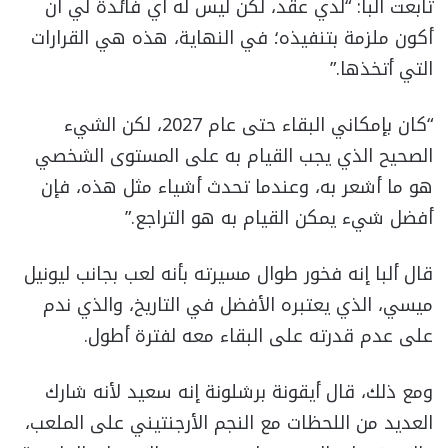
تابعت ألبا: “لدي عقد، لكن ليس له أي فائدة لي أن
أكون ملزمة بتنفيذه؛ في النهاية، هذه هي القرارات
التي أتخذها.”
“كان بإمكاني البقاء حتى عام 2027، لكن الشيء
الصحيح الذي يجب القيام به على المستوى الشخصي
هو ما أشعر به، وعندما تحدث أشياء مثل هذه، فإن
أفضل شيء يمكن القيام به هو التراجع.”
قال ألبا إنه فخور طوال مسيرته بأنه لعب بجانب ليونيل
ميسي، الذي يعتبره الأفضل في التاريخ، والذي ندم
على عدم قدرته على البقاء معه لفترة أطول.
ومع ذلك، قال أيقونة برشلونة إنه سعيد لأنه شارك
العديد من اللحظات مع النجم الأرجنتيني على الملعب،