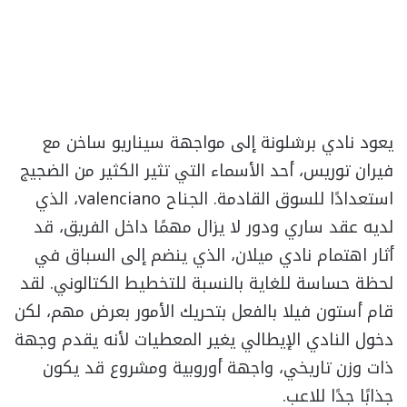
يعود نادي برشلونة إلى مواجهة سيناريو ساخن مع
فيران توريس، أحد الأسماء التي تثير الكثير من الضجيج
استعدادًا للسوق القادمة. الجناح valenciano، الذي
لديه عقد ساري ودور لا يزال مهمًا داخل الفريق، قد
أثار اهتمام نادي ميلان، الذي ينضم إلى السباق في
لحظة حساسة للغاية بالنسبة للتخطيط الكتالوني. لقد
قام أستون فيلا بالفعل بتحريك الأمور بعرض مهم، لكن
دخول النادي الإيطالي يغير المعطيات لأنه يقدم وجهة
ذات وزن تاريخي، واجهة أوروبية ومشروع قد يكون
جذابًا جدًا للاعب.