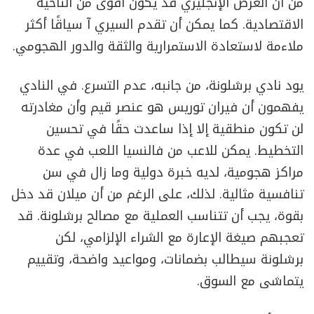
من أن العرض الإنجليزي قد يكون أقوى من الناحية
الاقتصادية. كما يمكن أن تقدم السيري آ سياقًا أكثر
ملاءمة لاستعادة الاستمرارية والثقة والدور الهجومي.
يود نادي برشلونة، من جانبه، عدم التسرع. في النادي
يفهمون أن فيران توريس هو عنصر قيم وأن مغادرته
لن تكون منطقية إلا إذا ساعدت حقًا في تحسين
التخطيط. يمكن للاعب من فالنسيا اللعب في عدة
مراكز هجومية، لديه خبرة دولية وما زال في سن
تنافسية مثالية. لذلك، على الرغم من أن ميلان قد دخل
بقوة، يجب أن تتناسب العملية مع مصالح برشلونة. قد
تعجبهم صيغة الإعارة مع الشراء الإلزامي، لكن
برشلونة سيطالب بضمانات، ومواعيد واضحة، وتقييم
يتماشى مع السوق.