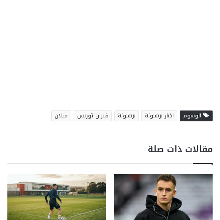
الوسوم
اخبار برشلونة
برشلونة
فيران توريس
ميلان
مقالات ذات صلة