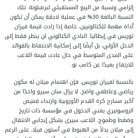
إلزامي ونسبة من البيع المستقبلي لبرشلونة. تلك
النسبة البالغة 30% في عملية لاحقة يمكن أن تكون
أداة مهمة للكتالونيين، خاصة إذا زادت قيمة فيران
توريس في إيطاليا. النادي الكتالوني لن ينظر فقط إلى
الدخل الأولي، بل أيضًا إلى إمكانية الاحتفاظ بالفوائد
على المدى المتوسط في حال عادت قيمة اللاعب
للارتفاع بعيدًا عن كامب نو.
بالنسبة لفيران توريس، فإن اهتمام ميلان له مكون
رياضي وعاطفي واضح. لا يزال سان سيرو واحدًا من
أكبر مسارح كرة القدم الأوروبية وارتداء قميص
الروسونيري يعني الدخول في مؤسسة ذات تاريخ
وضغط وطموح. اللاعب سيرى بشكل إيجابي الانتقال
إلى ميلان بدلاً من الهبوط في أستون فيلا، على الرغم