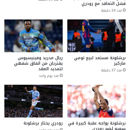
فشل التعاقد مع رودري
منذ 34 دقيقة
برشلونة مستعد لبيع تومي
ريال مدريد وفينيسيوس
ماركيز
يقتربان من اتفاق شفهي
لتمديد العقد
منذ 37 دقيقة
منذ يوم واحد
برشلونة يواجه عقبة كبيرة في
رودري يختار برشلونة
سعيه لضم رودري