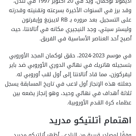
أديمولا لوكمان، وُلِد في 20 أكتوبر 1997 في لندن،
وقد برز في السنوات الأخيرة بسرعته وتقنيته وقدرته
على التسجيل. بعد مروره بـ RB لايبزيغ وإيفرتون
وليستر سيتي، وجد النيجيري مكانه في أتالانتا، حيث
أصبح أحد العناصر الأساسية في الفريق.
في موسم 2023-2024، حقق لوكمان المجد الأوروبي
بتسجيله هاتريك في نهائي الدوري الأوروبي ضد باير
ليفركوزن، مما قاد أتالانتا إلى أول لقب أوروبي له.
جعلته هذه الإنجاز أول لاعب في تاريخ المسابقة يسجل
ثلاثة أهداف في نهائي وحيد، وهو إنجاز يضعه بين
عظماء كرة القدم الأوروبية.
اهتمام أتلتيكو مدريد
وفقًا لمصادر قريبة من النادي، أظهر أتلتيكو مدريد