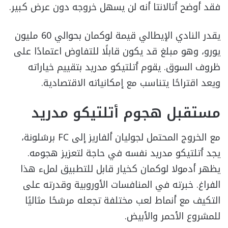
فقد أوضح أتالانتا أنه لن يسهل خروجه دون عرض كبير.
يقدر النادي الإيطالي قيمة لوكمان بحوالي 60 مليون
يورو، وهو مبلغ قد يكون قابلًا للتفاوض اعتمادًا على
ظروف السوق. يقوم أتلتيكو مدريد بتقييم خياراته
ويعد اقتراحًا يتناسب مع إمكانياته الاقتصادية.
مستقبل هجوم أتلتيكو مدريد
مع الخروج المحتمل لجوليان ألفاريز إلى FC برشلونة،
يجد أتلتيكو مدريد نفسه في حاجة لتعزيز هجومه.
يظهر أدمولا لوكمان كخيار قابل للتطبيق لملء هذا
الفراغ. خبرته في المنافسات الأوروبية وقدرته على
التكيف مع أنماط لعب مختلفة تجعله مرشحًا مثاليًا
للمشروع الأحمر والأبيض.