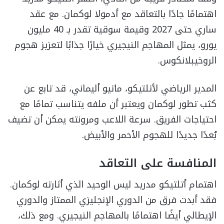
اهتمامًا جادًا بالتعاقد مع أدمولا لوكمان. مع عقد
ساري حتى 2027 وقيمة سوقية تقدر بـ 40 مليون
يورو، يمثل المهاجم النيجيري خيارًا جذابًا لتعزيز هجوم
الروخيبلانكوس.
المدير الرياضي لأتلتيكو، ماتيو أليماني، قد تابع عن
كثب تطور لوكمان ويعتبر أن ملفه يتناسب تمامًا مع
احتياجات الفريق. سرعة اللاعب ومرونته يمكن أن تضيف
بُعدًا جديدًا للهجوم الأحمر والأبيض.
المنافسة على التعاقد
اهتمام أتلتيكو مدريد ليس الوحيد الذي أثارته لوكمان.
فقد أبدت فرق من الدوري الإنجليزي الممتاز والدوري
الإيطالي أيضًا اهتمامًا بالمهاجم النيجيري. ومع ذلك،