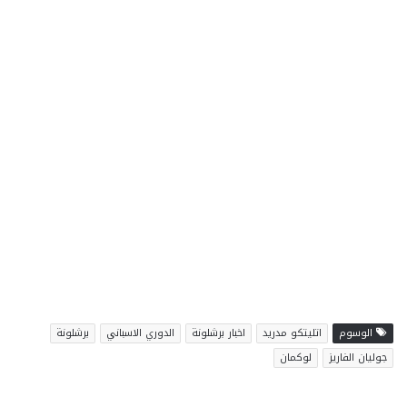
الوسوم
اتليتكو مدريد
اخبار برشلونة
الدوري الاسباني
برشلونة
جوليان الفاريز
لوكمان