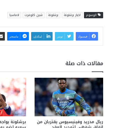
الوسوم
اخبار برشلونة
برشلونة
شين كلوفرت
لاماسيا
فيسبوك
تويتر
لينكدإن
ماسنجر
مقالات ذات صلة
ريال مدريد وفينيسيوس يقتربان من
برشلونة يواجه
اتفاق شفهي لتمديد العقد
سعيه لضم رو