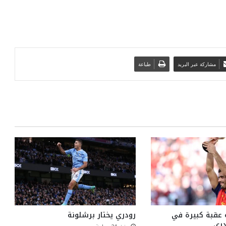
مشاركة عبر البريد
طباعة
 عقبة كبيرة في
رودري يختار برشلونة
دري