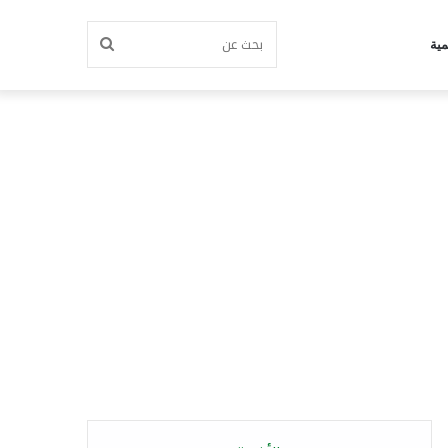
بحث
مية
عن