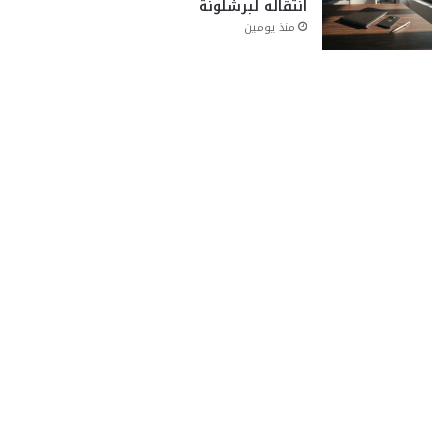
انتقاله لبرشلونة
منذ يومين