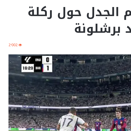
 الجدل حول ركلة
د برشلونة
2٬002