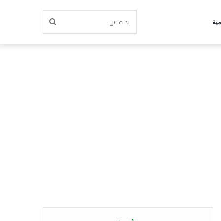
بحث
مية
عن