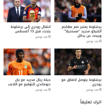
برشلونة يعتبر ضم مهاجم
انتقال رودري إلى برشلونة
أتلتيكو مدريد “مستحيلاً”
يتحدد قبل 13 أغسطس
ويبحث عن بدائل
منذ يومين
منذ يومين
برشلونة يتوصل لاتفاق مع
حيلة ريال مدريد مع يان
رودري
ديوماندي للتوقيع مع اللاعب
منذ يومين
منذ يومين
اترك تعليقاً