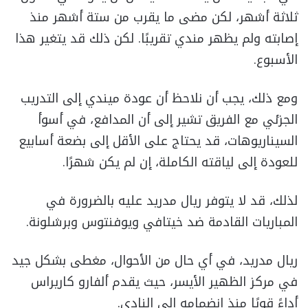
ثلاثة أشهر، لكن مضى ما يقرب من ستة أشهر منذ
إصابته ولم يظهر مندي تقريبًا. لكن ذلك قد يتغير هذا
الأسبوع.
ومع ذلك، يجب أن نلاحظ أن عودة ميندي إلى التدريب
الجزئي مع الفريق تشير إلى أن المدافع، في أسوأ
السيناريوهات، قد يحتاج على الأقل إلى بضعة أسابيع
للعودة إلى لياقته الكاملة، إن لم يكن شهرًا.
لذلك، قد لا يتوفر ريال مدريد عليه بالضرورة في
المباريات القادمة ضد خيتافي ويوفنتوس وبرشلونة.
ريال مدريد، في أي حال من الأحوال، مغطى بشكل جيد
في مركز الظهير الأيسر، حيث يقدم ألفارو كاريراس
أداءً قويًا منذ انضمامه إلى النادي.