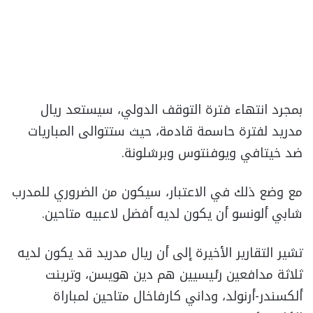
بمجرد انتهاء فترة التوقف الدولي، سيستعد ريال
مدريد لفترة حاسمة قادمة، حيث ستتوالى المباريات
ضد خيتافي ويوفنتوس وبرشلونة.
مع وضع ذلك في الاعتبار، سيكون من الضروري للمدرب
شابي ألونسو أن يكون لديه أفضل لاعبيه متاحين.
تشير التقارير الأخيرة إلى أن ريال مدريد قد يكون لديه
ثلاثة مدافعين رئيسيين هم دين هويسن، وترينت
ألكسندر-أرنولد، وداني كارفاخال متاحين لمباراة