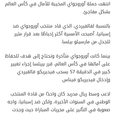
انتهت حملة أوروجواي المخيبة للآمال في كأس العالم
بشكل مفاجئ.
بالنسبة لفالفيردي، الذي قاد منتخب أوروجواي ضد
إسبانيا، أصبحت الأمسية أكثر إحباطًا بعد قرار مثير
للجدل من مارسيلو بيلسا.
بينما كانت أوروجواي متأخرة وتحتاج إلى هدف للحفاظ
على آمالها في كأس العالم، قرر بييلسا إجراء تغيير
كبير في الدقيقة 57 بسحب فيديريكو فالفيردي
وإدخال فيديريكو فيناس.
لاعب وسط ريال مدريد كان واحدًا من قادة المنتخب
الوطني في السنوات الأخيرة، ولكن ضد إسبانيا، واجه
صعوبة في التأثير على مجريات المباراة حيث وجدت