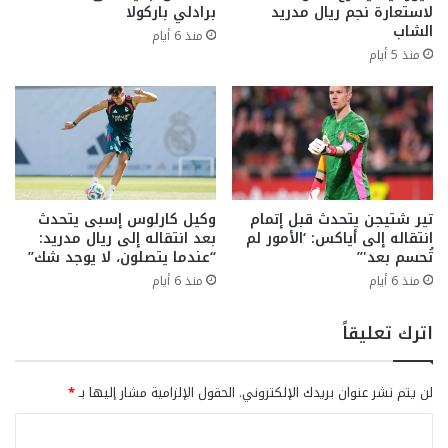
لاستعارة نجم ريال مدريد
برادلي باركولا
الشاب
منذ 6 أيام
منذ 5 أيام
تير شتيجن يتحدث قبل إتمام
وكيل كارلوس إسبى يتحدث
انتقاله إلى أياكس: ‘الأمور لم
بعد انتقاله إلى ريال مدريد:
تُحسم بعد'”
“عندما يتصلون، لا يوجد شك”
منذ 6 أيام
منذ 6 أيام
اترك تعليقاً
لن يتم نشر عنوان بريدك الإلكتروني.
الحقول الإلزامية مشار إليها بـ
*
ا