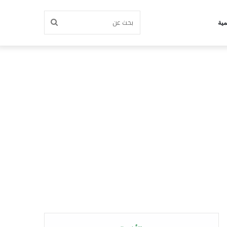
بحث
مية
عن