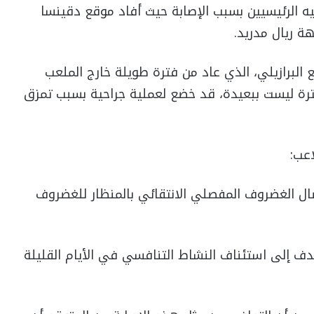
يه الرئيسيين بسبب الإصابة حيث أفاد موقع دقينسا
ة ريال مدريد.
لبرازيلي، الذي عاد من فترة طويلة خارج الملعب
ترة ليست ببعيدة، قد خضع لعملية جراحية بسبب تمزق
عب:
ال الغضروف المفصلي الانتقائي بالمنظار للغضروف
دف إلى استئناف النشاط التنافسي في الأيام القليلة