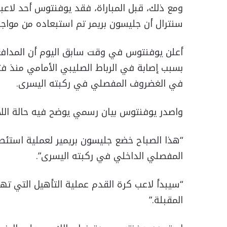
ومع ذلك، قبل المباراة، فقد يوفنتوس أحد لاعب
سنترال أن جليسون بريمر تم استبعاده من مواجه
أعلن يوفنتوس في وقت سابق اليوم أن المدافع ا
بسبب إصابة في الرباط الصليبي الأمامي منذ ف
في الغضروف المفصلي في ركبته اليسرى.
واصدر يوفنتوس بيان رسمي يوضح فيه حالة اللا
“هذا الصباح خضع جليسون بريمير لعملية استئص
المفصلي الداخلي في ركبته اليسرى”.
“سيبدأ لاعب كرة القدم عملية التأهيل التي ته
المقبلة.”