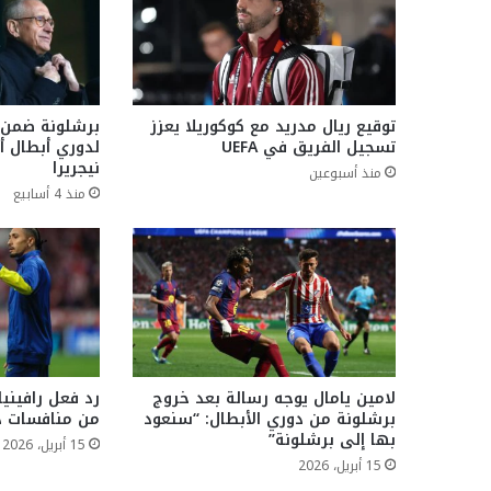
توقيع ريال مدريد مع كوكوريلا يعزز
برشلونة ضمن ا
تسجيل الفريق في UEFA
لدوري أبطال أ
نيجريرا
منذ أسبوعين
منذ 4 أسابيع
لامين يامال يوجه رسالة بعد خروج
رد فعل رافيني
برشلونة من دوري الأبطال: “سنعود
من منافسات دو
بها إلى برشلونة”
15 أبريل، 2026
15 أبريل، 2026