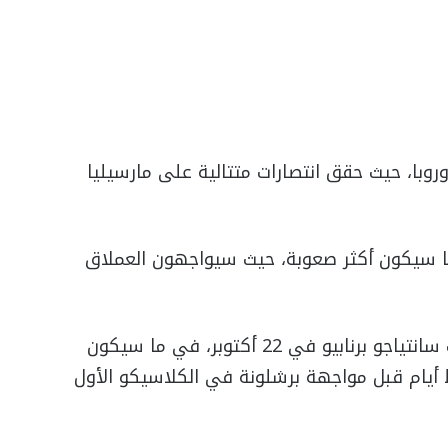
روبا، حيث حقق انتصارات متتالية على مارسيليا
با سيكون أكثر صعوبة، حيث سيواجهون العملاق
يستضيف ريال مدريد فريق يوفنتوس في ملعب سانتياجو برنابيو في 22 أكتوبر، في ما سيكون
ط أيام قبل مواجهة برشلونة في الكلاسيكو الأول